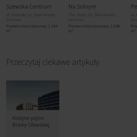
Szewska Centrum
Na Solnym
Pe
ul. Szewska 3a, Stare Miasto,
Plac Solny 20, Stare Miasto,
ul.
Wrocław
Wrocław
Wr
Powierzchnia biurowa: 2 394
Powierzchnia biurowa: 2 548
Pow
m²
m²
m²
Przeczytaj ciekawe artykuły
Kolejne piętro
Bramy Oławskiej