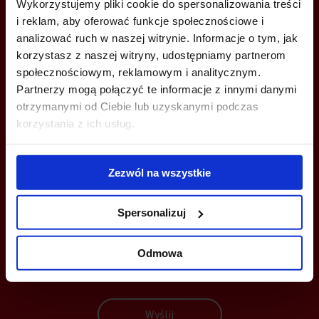
Wykorzystujemy pliki cookie do spersonalizowania treści
ZADZWOŃ I DOWIEDZ SIĘ WIĘCEJ
i reklam, aby oferować funkcje społecznościowe i
analizować ruch w naszej witrynie. Informacje o tym, jak
korzystasz z naszej witryny, udostępniamy partnerom
+48 660 661 183
społecznościowym, reklamowym i analitycznym.
wroclaw@bazabiur.pl
Partnerzy mogą połączyć te informacje z innymi danymi
otrzymanymi od Ciebie lub uzyskanymi podczas
korzystania z ich usług.
MOŻESZ TEŻ ZOSTAWIĆ SWÓJ NUMER, A MY SKONTAKTUJEMY SIĘ
Zezwól na wszystkie
Z TOBĄ
Spersonalizuj
Odmowa
Wyślij