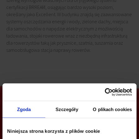
szereg wymogów właściwych dla brytyjskiego systemu
certyfikacji BRREAM, osiągając bardzo wysoki poziom,
określany jako Excellent. W budynku znajdą się zaawansowane
systemy oszczędzania energii i wody, zielone dachy, miejsca
dla samochodów o napędzie elektrycznym z możliwością
ładowania, stojaki rowerowe wraz z niezbędną infrastrukturą
dla rowerzystów taką jak prysznice, szatnia, suszarnia oraz
samoobsługowa stacja naprawy rowerów.
Zgoda
Szczegóły
O plikach cookies
Jesteś zainteresowany tą ofertą?
Niniejsza strona korzysta z plików cookie