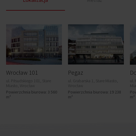
Wrocław 101
Pegaz
Do
ul. Piłsudskiego 101, Stare
ul. Grabarska 1, Stare Miasto,
ul.
Miasto, Wrocław
Wrocław
Mia
Powierzchnia biurowa: 3 560
Powierzchnia biurowa: 19 238
Pow
m²
m²
m²