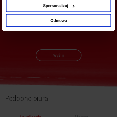
MOŻESZ TEŻ ZOSTAWIĆ SWÓJ NUMER, A MY SKONTAKTUJEMY SIĘ
Spersonalizuj
Z TOBĄ
Odmowa
Wyślij
Podobne biura
Lokalizacja
Metraż