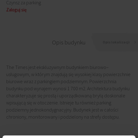
Czynsz za parking
Zaloguj się
Opis budynku
Opis lokalizacji
The Times jest ekskluzywnym budynkiem biurowo–
usługowym, w którym znajdują się wysokiej klasy powierzchnie
biurowe wraz z parkingiem podziemnym. Powierzchnia
budynku pod wynajem wynosi 1 700 m2. Architektura budynku
charakteryzuje się prostą i uporządkowaną bryłą doskonale
wpisującą się w otoczenie. Istnieje tu również parking
podziemny jednokondygnacyjny. Budynek jest w całości
chroniony, monitorowany i podzielony na strefy dostępu.