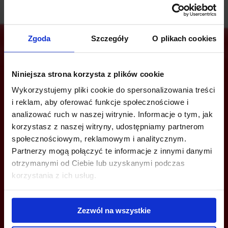
Zgoda
Szczegóły
O plikach cookies
Jesteś zainteresowany tą ofertą?
Niniejsza strona korzysta z plików cookie
Wykorzystujemy pliki cookie do spersonalizowania treści
i reklam, aby oferować funkcje społecznościowe i
analizować ruch w naszej witrynie. Informacje o tym, jak
ZADZWOŃ I DOWIEDZ SIĘ WIĘCEJ
korzystasz z naszej witryny, udostępniamy partnerom
społecznościowym, reklamowym i analitycznym.
+48 660 661 183
Partnerzy mogą połączyć te informacje z innymi danymi
otrzymanymi od Ciebie lub uzyskanymi podczas
wroclaw@bazabiur.pl
korzystania z ich usług.
Zezwól na wszystkie