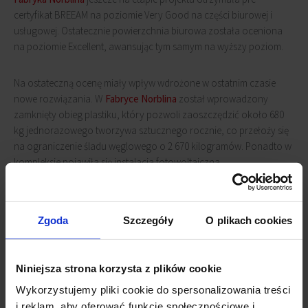
certyfikat BREEAM na poziomie Very Good na części biurowej i
usługowej. Ostatecznie powierzchnia biurowa została oceniona
na poziomie Excellent, awansując tym samym na wyższy poziom.
Na ostateczną ocenę miały wpływ wdrożone w ostatnim czasie
nowe rozwiązania. W
Fabryce Norblina
został wprowadzony
zamknięty obieg plastiku, który pozwoli zaoszczędzić około 680
kg jednorazowego tworzywa sztucznego rocznie, co przełoży się
na ograniczenie śladu węglowego o 2 670 kilogramów. Ponadto w
kompleksie pojawiła się instalacja fotowoltaiczna.
Na całym pofabrycznym obszarze kompleksu udało się posadzić
ponad 100 drzew, powstały tu dwie pasieki miejskie, a budynki
Zgoda
Szczegóły
O plikach cookies
biurowe mają zielone dachy. Ponadto na terenie
Fabryki Norblina
powstał pierwszy w Polsce zautomatyzowany parking podziemny
dla rowerów wraz z czterema stanowiskami do ładowania
Niniejsza strona korzysta z plików cookie
samochodów elektrycznych i hybrydowych.
Wykorzystujemy pliki cookie do spersonalizowania treści
i reklam, aby oferować funkcje społecznościowe i