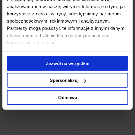
Powiązane newsy
analizować ruch w naszej witrynie. Informacje o tym, jak
korzystasz z naszej witryny, udostępniamy partnerom
Startuje budowa nowego kompleksu biurowego Studio
społecznościowym, reklamowym i analitycznym.
(11 sierpnia 2021)
Partnerzy mogą połączyć te informacje z innymi danymi
Historyczna Fabryka Norblina z wiechą
(5 października
otrzymanymi od Ciebie lub uzyskanymi podczas
2020)
korzystania z ich usług.
Fabryka Norblina osiągneła 10 metrów wysokości
(13
lutego 2020)
ArtN na starcie
(15 grudnia 2017)
Zezwól na wszystkie
Wystartowała rewitalizacja Fabryki Norblina
(16
listopada 2017)
BREEAM dla ArtNorblin
(26 listopada 2014)
Spersonalizuj
Realizacja ArtNorblin w II kwartale 2015r.
(6 października
2014)
Odmowa
Pozwolenie na budowę wież na Woli
(29 maja 2013)