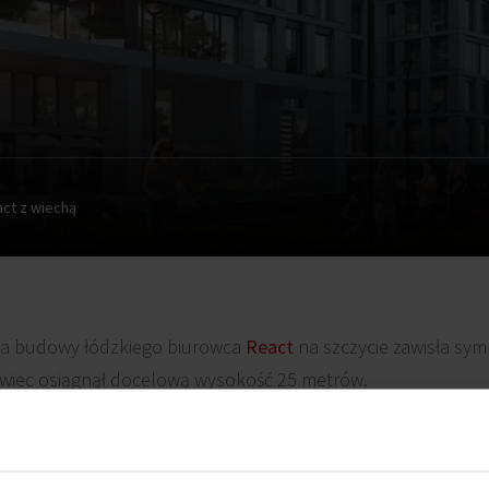
ct z wiechą
ia budowy łódzkiego biurowca
React
na szczycie zawisła sym
wiec osiągnął docelową wysokość 25 metrów.
ct
idą zgodnie z założonym harmonogramem. Obecnie trwają
 prace instalacyjne wewnątrz budynku. Przed wykonawcą jesz