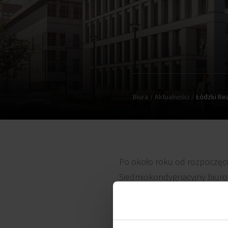
Biura
Aktualności
Łódzki Rea
Po około roku od rozpoczęc
Siedmiokondygnacyjny biuro
Wszystkie prace budowy
Rea
okien. W trakcie są również