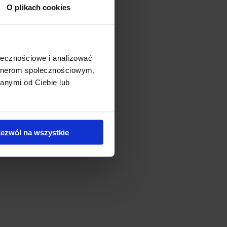
O plikach cookies
eni. Świetna lokalizacja oraz
ie łódzkich biurowców.
ołecznościowe i analizować
artnerom społecznościowym,
anymi od Ciebie lub
ezwól na wszystkie