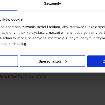
Szczegóły
raz prace wykończeniowe budynku.
iurowego
React
zaoferuje ok 15 tys mkw. nowoczesnej przestrz
 plików cookie
 sprawią, że ten budynek jest atrakcyjnym obiektem na map
do spersonalizowania treści i reklam, aby oferować funkcje sp
ormacje o tym, jak korzystasz z naszej witryny, udostępniamy p
Partnerzy mogą połączyć te informacje z innymi danymi otrzym
ne jest w grudniu 2020 roku.
nia z ich usług.
wsy
Spersonalizuj
Z
użytku
(19 kwietnia 2022)
 fazy REACT
(23 maja 2019)