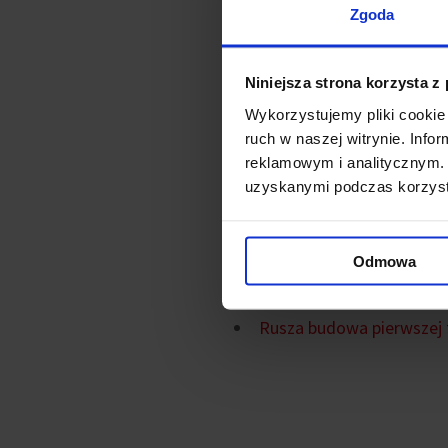
Zgoda
zagospodarowania terenu o
Pierwsza faza kompleksu b
Niniejsza strona korzysta z
wysoki standard wykończenia
Wykorzystujemy pliki cookie 
ruch w naszej witrynie. Inf
reklamowym i analitycznym. 
Zakończenie budowy planowa
uzyskanymi podczas korzysta
Powiązane ne
Odmowa
Łódzki React gotowy do 
Rusza budowa pierwszej