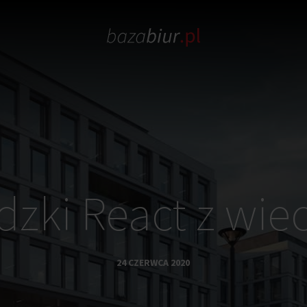
dzki React z wie
24 CZERWCA 2020