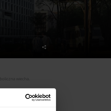
boliczna wiecha.
 prace elewacyjne i montaż
cze realizacja docelowego