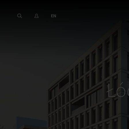
EN
Łó