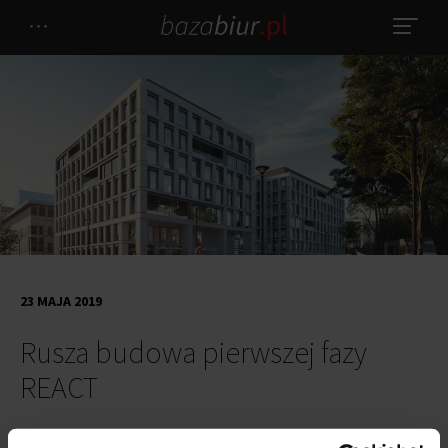
23 MAJA 2019
Rusza budowa pierwszej fazy
REACT
Rusza budowa pierwszego etapu kompleksu biurowego
REACT
w