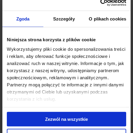
Łodzi. Zlokalizowany jest on w ścisłym centrum, na rogu ulic
Kilińskiego i alei Piłsudskiego.
Zgoda
Szczegóły
O plikach cookies
Ta faza dostraczyć ma blisko 15 tys. mkw. powierzchni, już od
drugiej połowy 2020 roku. Całość inwestycji będzie liczyła 50 tys.
Niniejsza strona korzysta z plików cookie
mkw.
Wykorzystujemy pliki cookie do spersonalizowania treści
i reklam, aby oferować funkcje społecznościowe i
Powiązane newsy
analizować ruch w naszej witrynie. Informacje o tym, jak
korzystasz z naszej witryny, udostępniamy partnerom
Łódzki React gotowy do użytku
(19 kwietnia 2022)
społecznościowym, reklamowym i analitycznym.
Łódzki React z wiechą
(24 czerwca 2020)
Partnerzy mogą połączyć te informacje z innymi danymi
otrzymanymi od Ciebie lub uzyskanymi podczas
korzystania z ich usług.
Zezwól na wszystkie