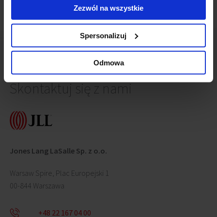
Zezwól na wszystkie
Spersonalizuj
Odmowa
Skontaktuj się z nami
Jones Lang LaSalle Sp. z o.o.
Warsaw Spire, Plac Europejski 1
00-844 Warszawa
+48 22 167 04 00