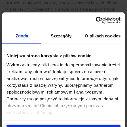
biurowo-usługowo-handlowy o powierzchni użytkowej 6 146 m2.
Mieści 4 178 m2 powierzchni biurowej oraz 1 968 m2 powierzchni
handlowo-usługowej. Biurowiec
Nowy Świat 2.0
znajduje się
nieopodal placu Trzech Krzyży.
Zgoda
Szczegóły
O plikach cookies
Właściciel budynku zapewnia, że wynajęte zostało już 56%
powierzchni.
Niniejsza strona korzysta z plików cookie
Powiązane newsy
Wykorzystujemy pliki cookie do spersonalizowania treści
i reklam, aby oferować funkcje społecznościowe i
Ekologiczny Nowy Świat 2.0
(13 września 2017)
analizować ruch w naszej witrynie. Informacje o tym, jak
Przebudowa Centrum Bankowo-Finansowego
(28
korzystasz z naszej witryny, udostępniamy partnerom
września 2015)
społecznościowym, reklamowym i analitycznym.
Trwa rozbudowa Centrum Bankowo-Finansowego
(11
Partnerzy mogą połączyć te informacje z innymi danymi
czerwca 2014)
otrzymanymi od Ciebie lub uzyskanymi podczas
Powstanie nowy biurowiec w centrum Warszawy
(8 lipca
2013)
korzystania z ich usług.