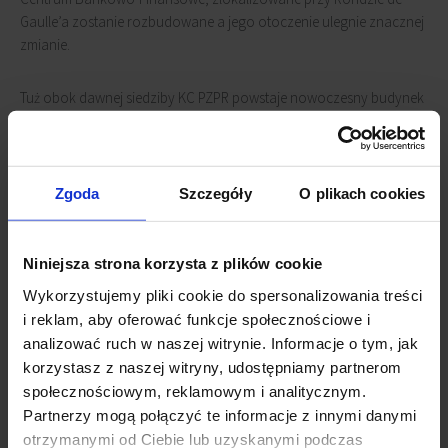
Gaulle’a zostanie rozbudowane a jego otoczenie ulegnie znacznej
zmianie.
Tuż obok dawnej siedziby KC PZPR powstaje nowoczesny budynek
Nowy Świat 2.0
, który będzie oferował najemcom powierzchnię
zarówno biurową jak i handlową. Modernizacji zostanie poddany
również dziedziniec CBF, który przeobrazi się w ciekawą i
ogólnodostępną przestrzeń dla najemców i mieszkańców
Zgoda
Szczegóły
O plikach cookies
Warszawy.
Niniejsza strona korzysta z plików cookie
Dodatkowo, do połowy 2015 roku od strony Al. Jerozolimskich
powstanie 3 kondygnacyjny parking podziemny oferujący 119
Wykorzystujemy pliki cookie do spersonalizowania treści
miejsc parkingowych.
i reklam, aby oferować funkcje społecznościowe i
analizować ruch w naszej witrynie. Informacje o tym, jak
Powiązane newsy
korzystasz z naszej witryny, udostępniamy partnerom
społecznościowym, reklamowym i analitycznym.
Ekologiczny Nowy Świat 2.0
(13 września 2017)
Partnerzy mogą połączyć te informacje z innymi danymi
Nowy Świat 2.0 już gotowy
(14 grudnia 2015)
otrzymanymi od Ciebie lub uzyskanymi podczas