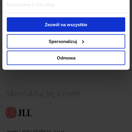
Przebudowa Centrum Bankowo-Finansowego
(28
korzystania z ich usług.
września 2015)
Powstanie nowy biurowiec w centrum Warszawy
(8 lipca
2013)
Zezwól na wszystkie
Spersonalizuj
Odmowa
Skontaktuj się z nami
Jones Lang LaSalle Sp. z o.o.