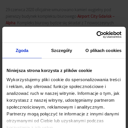
29 czerwca 2020 oficjalnie wmurowano kamień węgielny pod
pierwszy budynek kompleksu biurowego
Airport City Gdańsk –
Alpha
. Kompleks biurowy będzie się składał z 7 nowoczesnych
budynków postawionych tuż przy lotnisku, a ich nazwy będą
nawiązywały do alfabetu morskiego:
Alpha
, Bravo, Charlie, Delta,
Echo, Foxtrot, Golf.
Zgoda
Szczegóły
O plikach cookies
Inwestycja pierwszego budynku
Alpha
będzie gotowa w 2021 roku.
Alpha
zaoferuje swoim najemcom i gościom 8,5 tys. mkw. na 6
Niniejsza strona korzysta z plików cookie
piętrach oraz ok. 200 podziemnych miejsc parkingowych.
Wykorzystujemy pliki cookie do spersonalizowania treści
Budynek Alpha
będzie połączeniem nowoczesnej przestrzeni
i reklam, aby oferować funkcje społecznościowe i
biurowej z gastronomiczno-usługową, a także strefą odpoczynku i
analizować ruch w naszej witrynie. Informacje o tym, jak
sportu. Energooszczędność inwestycji będzie potwierdzona
korzystasz z naszej witryny, udostępniamy partnerom
Certyfikatem Leed Gold.
społecznościowym, reklamowym i analitycznym.
Partnerzy mogą połączyć te informacje z innymi danymi
Powiązane newsy
otrzymanymi od Ciebie lub uzyskanymi podczas
korzystania z ich usług.