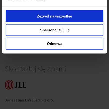
Wielkie otwarcie Airport City Gdańsk - Alpha
(16 maja
2022)
Zezwól na wszystkie
Spersonalizuj
Odmowa
Skontaktuj się z nami
Jones Lang LaSalle Sp. z o.o.