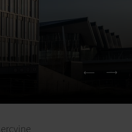
ercyjne