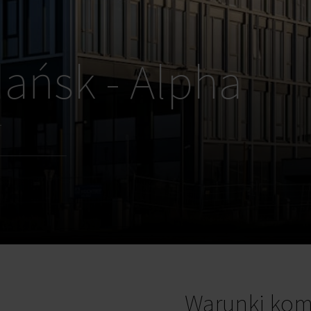
dańsk - Alpha
4
Warunki kom