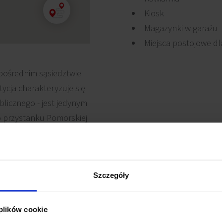
Kiosk
Magazynki w garażu
Miejsca postojowe d
spośrednim sąsiedztwie
ycja charakteryzuje się
icznego - jest jedynym
przystanku Pomorskiej
acja projektu zapewnia
jest główną arterią
potu i Gdyni oraz
Szczegóły
 plików cookie