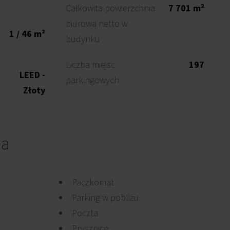
Całkowita powierzchnia
7 701 m²
biurowa netto w
1 / 46 m²
budynku
Liczba miejsc
197
LEED -
parkingowych
Złoty
ia
Paczkomat
Parking w pobliżu
Poczta
Prysznice