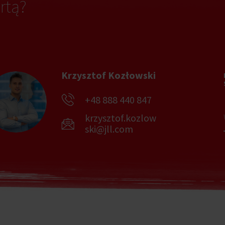
rtą?
Krzysztof Kozłowski
+48 888 440 847
krzysztof.kozlow
ski@jll.com