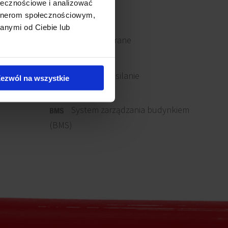
ołecznościowe i analizować
artnerom społecznościowym,
anymi od Ciebie lub
Okna otwierane
Awaryjne zasilanie
ezwól na wszystkie
System zarządzania budynkiem
(BMS)