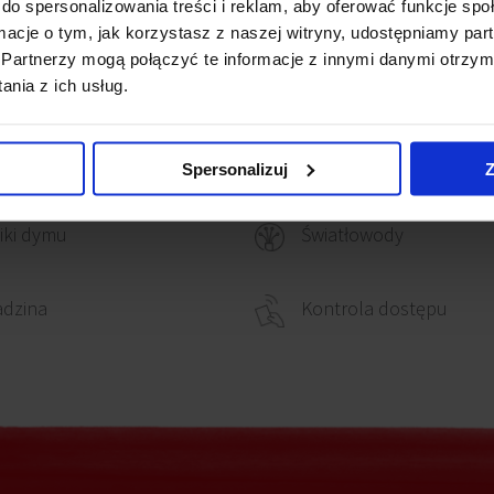
do spersonalizowania treści i reklam, aby oferować funkcje sp
ormacje o tym, jak korzystasz z naszej witryny, udostępniamy p
Partnerzy mogą połączyć te informacje z innymi danymi otrzym
lowanie komputerowe
Recepcja
nia z ich usług.
Ochrona
owanie elektryczne
Spersonalizuj
Z
iki dymu
Światłowody
adzina
Kontrola dostępu