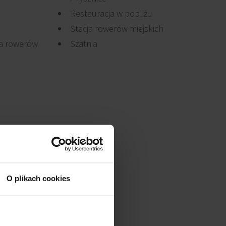
Restauracja w pobliżu
Stacja rowerów miejskich
la rowerów
Szatnia
O plikach cookies