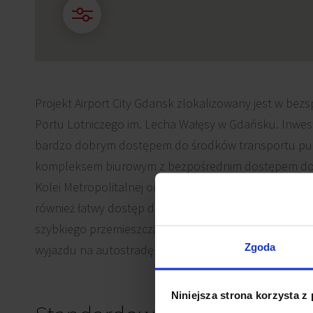
Projekt Airport City Gdansk zlokalizowany jest w bez
Portu Lotniczego im. Lecha Wałęsy w Gdańsku. Inwest
bardzo dobrym dostępem do środków transportu publ
kompleksem biurowym z bezpośrednim dostępem do 
Kolei Metropolitalnej oraz pętli autobusowej. Lokaliz
również łatwy dostęp do Obwodnicy Trójmiasta, która 
szybkiego przemieszczania się w obrębie Gdańska, So
Zgoda
wyjazdu na autostradę A1.
Niniejsza strona korzysta z