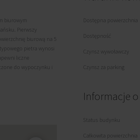
em biurowym
Dostępna powierzchnia
ańsku. Pierwszy
Dostępność
owierzchnię biurową na 5
 typowego pietra wynosi
Czynsz wywoławczy
apewni liczne
aczone do wypoczynku i
Czynsz za parking
Informacje 
Status budynku
Całkowita powierzchnia