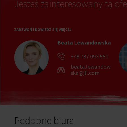
Jesteś zainteresowany tą ofe
ZADZWOŃ I DOWIEDZ SIĘ WIĘCEJ
Beata Lewandowska
+48 787 093 551
beata.lewandow
ska@jll.com
Podobne biura