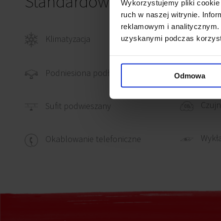
Standardowe wykończenie
Wykorzystujemy pliki cookie 
ruch w naszej witrynie. Inf
reklamowym i analitycznym. 
Klimatyzacja
Okab
uzyskanymi podczas korzysta
Okabl
Podniesiona podłoga
Odmowa
Czujn
Sufit podwieszany
Wykł
Okablowanie telefoniczne