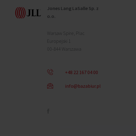
Jones Lang LaSalle Sp. z
o.o.
Warsaw Spire, Plac
Europejski 1
00-844 Warszawa
+48 22 167 04 00
info@bazabiur.pl