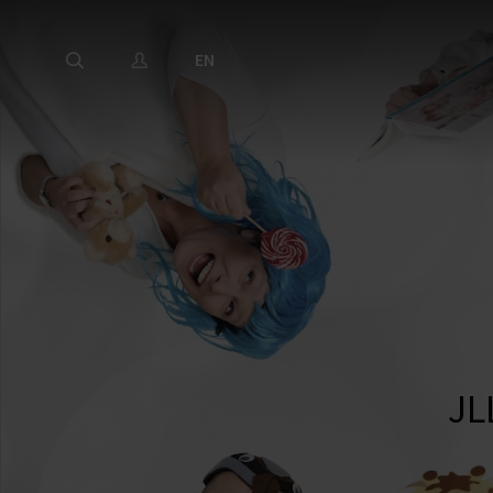
EN
JL