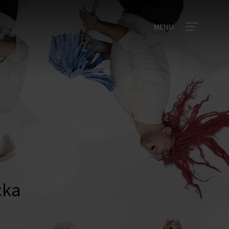
MENU
cka