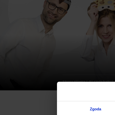
Strona główna
JLL czyta bajki
Zgoda