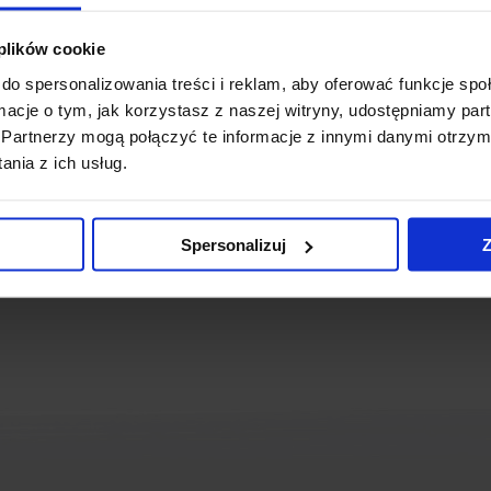
 plików cookie
łuchaj fragmentu bajki
do spersonalizowania treści i reklam, aby oferować funkcje sp
ormacje o tym, jak korzystasz z naszej witryny, udostępniamy p
Partnerzy mogą połączyć te informacje z innymi danymi otrzym
nia z ich usług.
Spersonalizuj
Z