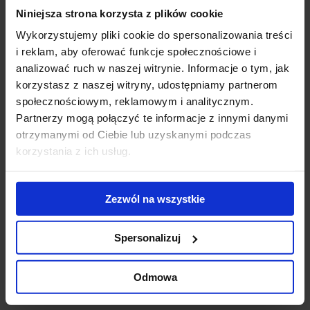
Niniejsza strona korzysta z plików cookie
Gigantyczny
Modernizacja
WT
kompleks
kompleksu Diuna
To
Wykorzystujemy pliki cookie do spersonalizowania treści
biurowo-
- nowe centrum
Do
i reklam, aby oferować funkcje społecznościowe i
hotelowy na
konferencyjne
ek
analizować ruch w naszej witrynie. Informacje o tym, jak
finiszu budowy
otwarte
us
korzystasz z naszej witryny, udostępniamy partnerom
ub
społecznościowym, reklamowym i analitycznym.
st
Partnerzy mogą połączyć te informacje z innymi danymi
zr
otrzymanymi od Ciebie lub uzyskanymi podczas
pr
korzystania z ich usług.
se
Skontaktuj się z nami
Zezwól na wszystkie
Spersonalizuj
Odmowa
Jones Lang LaSalle Sp. z o.o.