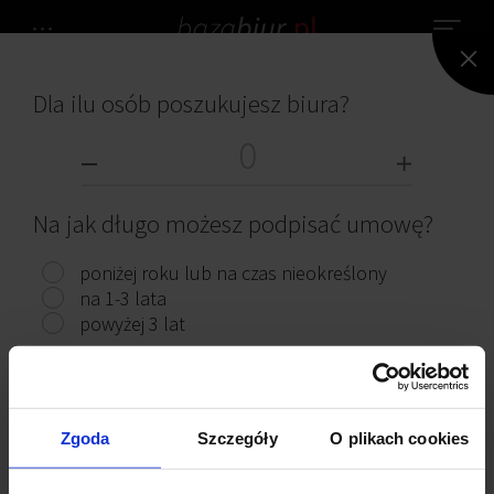
Dla ilu osób poszukujesz biura?
NIE ZNALEZIONO ŻADNEGO BIURA.
BIURA DO WYNAJĘCIA
Na jak długo możesz podpisać umowę?
poniżej roku lub na czas nieokreślony
na 1-3 lata
powyżej 3 lat
Przeczytaj ciekawe artykuły
Pokaż biura
Zgoda
Szczegóły
O plikach cookies