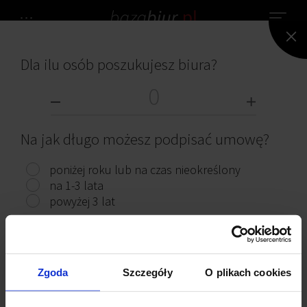
Dla ilu osób poszukujesz biura?
NIE ZNALEZIONO ŻADNEGO BIURA.
BIURA DO WYNAJĘCIA
Na jak długo możesz podpisać umowę?
poniżej roku lub na czas nieokreślony
na 1-3 lata
powyżej 3 lat
Przeczytaj ciekawe artykuły
Pokaż biura
Zgoda
Szczegóły
O plikach cookies