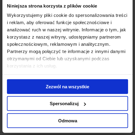
Niniejsza strona korzysta z plików cookie
Modernizacja
WTW wybiera V
Pa
kompleksu Diuna
Tower.
wy
Wykorzystujemy pliki cookie do spersonalizowania treści
- nowe centrum
Doświadczony
No
i reklam, aby oferować funkcje społecznościowe i
konferencyjne
ekspert z obszaru
na
analizować ruch w naszej witrynie. Informacje o tym, jak
otwarte
usług
re
korzystasz z naszej witryny, udostępniamy partnerom
ubezpieczeniowych
po
społecznościowym, reklamowym i analitycznym.
stawia na
ko
Partnerzy mogą połączyć te informacje z innymi danymi
zrównoważoną
otrzymanymi od Ciebie lub uzyskanymi podczas
przestrzeń w
korzystania z ich usług.
sercu Warszawy
Skontaktuj się z nami
Zezwól na wszystkie
Spersonalizuj
Odmowa
Jones Lang LaSalle Sp. z o.o.