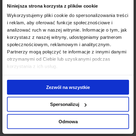
Niniejsza strona korzysta z plików cookie
Modernizacja
WTW wybiera V
Pa
kompleksu Diuna
Tower.
wy
Wykorzystujemy pliki cookie do spersonalizowania treści
- nowe centrum
Doświadczony
No
i reklam, aby oferować funkcje społecznościowe i
konferencyjne
ekspert z obszaru
na
analizować ruch w naszej witrynie. Informacje o tym, jak
otwarte
usług
re
korzystasz z naszej witryny, udostępniamy partnerom
ubezpieczeniowych
po
społecznościowym, reklamowym i analitycznym.
stawia na
ko
Partnerzy mogą połączyć te informacje z innymi danymi
zrównoważoną
otrzymanymi od Ciebie lub uzyskanymi podczas
przestrzeń w
korzystania z ich usług.
sercu Warszawy
Skontaktuj się z nami
Zezwól na wszystkie
Spersonalizuj
Odmowa
Jones Lang LaSalle Sp. z o.o.