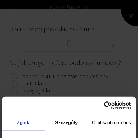
Dla ilu osób poszukujesz biura?
NIE ZNALEZIONO ŻADNEGO BIURA.
BIURA DO WYNAJĘCIA
Na jak długo możesz podpisać umowę?
poniżej roku lub na czas nieokreślony
na 1-3 lata
powyżej 3 lat
Przeczytaj ciekawe artykuły
Pokaż biura
Zgoda
Szczegóły
O plikach cookies