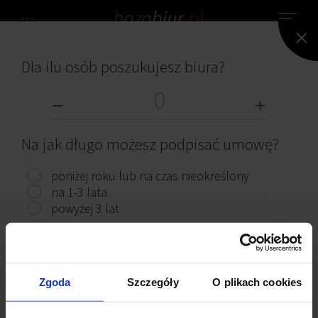
Dla ilu osób poszukujesz biura?
NIE ZNALEZIONO ŻADNEGO BIURA.
BIURA DO WYNAJĘCIA
Na jak długo możesz podpisać umowę?
poniżej roku lub na czas nieokreślony
na 1-3 lata
powyżej 3 lat
Przeczytaj ciekawe artykuły
Pokaż biura
Zgoda
Szczegóły
O plikach cookies