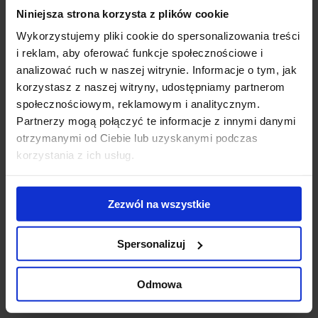
Niniejsza strona korzysta z plików cookie
Gigantyczny
Modernizacja
WT
kompleks
kompleksu Diuna
To
Wykorzystujemy pliki cookie do spersonalizowania treści
biurowo-
- nowe centrum
Do
i reklam, aby oferować funkcje społecznościowe i
hotelowy na
konferencyjne
ek
analizować ruch w naszej witrynie. Informacje o tym, jak
finiszu budowy
otwarte
us
korzystasz z naszej witryny, udostępniamy partnerom
ub
społecznościowym, reklamowym i analitycznym.
st
Partnerzy mogą połączyć te informacje z innymi danymi
zr
otrzymanymi od Ciebie lub uzyskanymi podczas
pr
korzystania z ich usług.
se
Skontaktuj się z nami
Zezwól na wszystkie
Spersonalizuj
Odmowa
Jones Lang LaSalle Sp. z o.o.