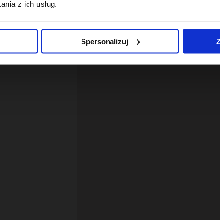
nia z ich usług.
Spersonalizuj
Z
12