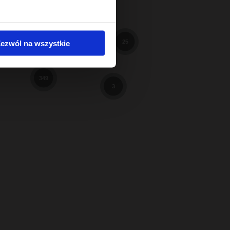
598
98
3
ezwól na wszystkie
25
9
349
3