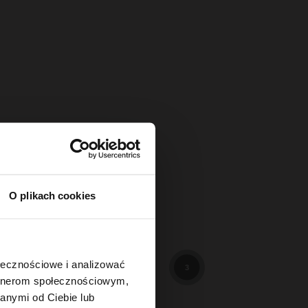
O plikach cookies
114
3
ołecznościowe i analizować
3
artnerom społecznościowym,
anymi od Ciebie lub
89