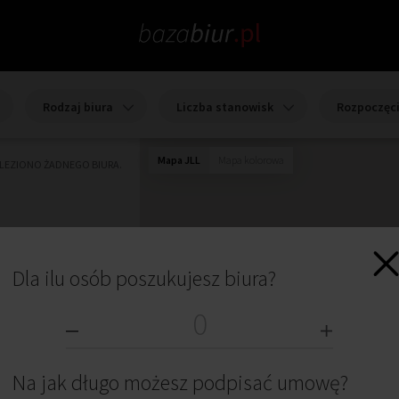
Rodzaj biura
Liczba stanowisk
Rozpoczęc
Mapa JLL
Mapa kolorowa
ALEZIONO ŻADNEGO BIURA.
Dla ilu osób poszukujesz biura?
Na jak długo możesz podpisać umowę?