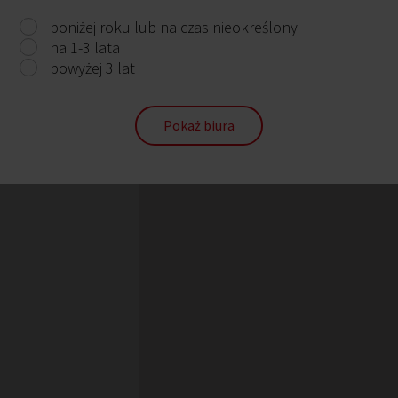
poniżej roku lub na czas nieokreślony
na 1-3 lata
powyżej 3 lat
Pokaż biura