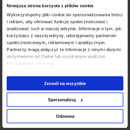
Niniejsza strona korzysta z plików cookie
Gigantyczny
Modernizacja
WT
kompleks
kompleksu Diuna
To
Wykorzystujemy pliki cookie do spersonalizowania treści
biurowo-
- nowe centrum
Do
i reklam, aby oferować funkcje społecznościowe i
hotelowy na
konferencyjne
ek
analizować ruch w naszej witrynie. Informacje o tym, jak
finiszu budowy
otwarte
us
korzystasz z naszej witryny, udostępniamy partnerom
ub
społecznościowym, reklamowym i analitycznym.
st
Partnerzy mogą połączyć te informacje z innymi danymi
zr
otrzymanymi od Ciebie lub uzyskanymi podczas
pr
korzystania z ich usług.
se
Skontaktuj się z nami
Zezwól na wszystkie
Spersonalizuj
Odmowa
Jones Lang LaSalle Sp. z o.o.