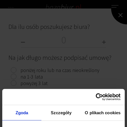
Dla ilu osób poszukujesz biura?
NIE ZNALEZIONO ŻADNEGO BIURA.
BIURA DO WYNAJĘCIA
Na jak długo możesz podpisać umowę?
poniżej roku lub na czas nieokreślony
na 1-3 lata
powyżej 3 lat
Przeczytaj ciekawe artykuły
Pokaż biura
Zgoda
Szczegóły
O plikach cookies