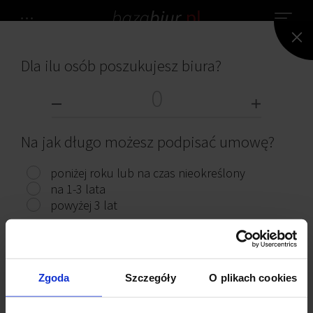
Dla ilu osób poszukujesz biura?
NIE ZNALEZIONO ŻADNEGO BIURA.
BIURA DO WYNAJĘCIA
Na jak długo możesz podpisać umowę?
poniżej roku lub na czas nieokreślony
na 1-3 lata
powyżej 3 lat
Przeczytaj ciekawe artykuły
Pokaż biura
Zgoda
Szczegóły
O plikach cookies