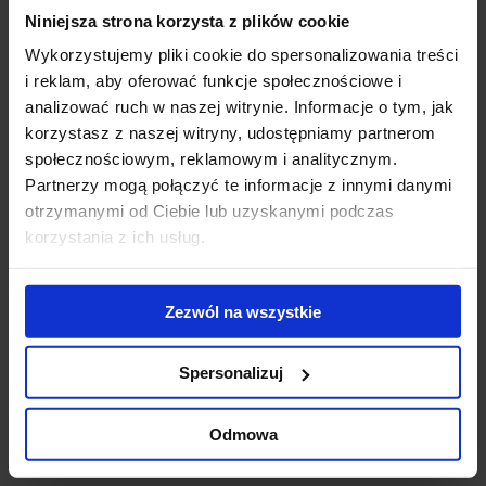
Niniejsza strona korzysta z plików cookie
Gigantyczny
Modernizacja
WT
kompleks
kompleksu Diuna
To
Wykorzystujemy pliki cookie do spersonalizowania treści
biurowo-
- nowe centrum
Do
i reklam, aby oferować funkcje społecznościowe i
hotelowy na
konferencyjne
ek
analizować ruch w naszej witrynie. Informacje o tym, jak
finiszu budowy
otwarte
us
korzystasz z naszej witryny, udostępniamy partnerom
ub
społecznościowym, reklamowym i analitycznym.
st
Partnerzy mogą połączyć te informacje z innymi danymi
zr
otrzymanymi od Ciebie lub uzyskanymi podczas
pr
korzystania z ich usług.
se
Skontaktuj się z nami
Zezwól na wszystkie
Spersonalizuj
Odmowa
Jones Lang LaSalle Sp. z o.o.