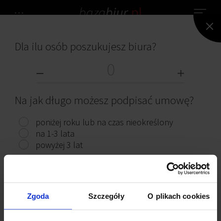
Dla ilu osób poszukujesz biura?
NIE ZNALEZIONO ŻADNEGO BIURA.
BIURA DO WYNAJĘCIA
Na jak długo możesz podpisać umowę?
poniżej roku lub na czas nieokreślony
na 1-3 lata
powyżej 3 lat
Przeczytaj ciekawe artykuły
Pokaż biura
Zgoda
Szczegóły
O plikach cookies