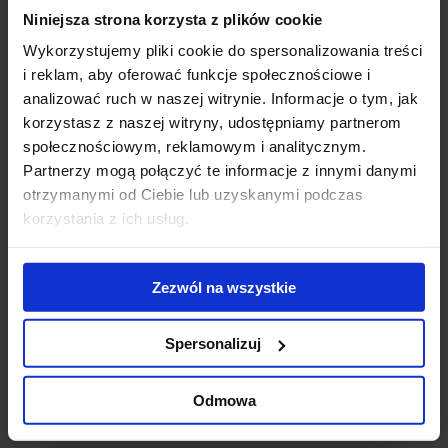
Niniejsza strona korzysta z plików cookie
Gigantyczny
Modernizacja
WT
kompleks
kompleksu Diuna
To
Wykorzystujemy pliki cookie do spersonalizowania treści
biurowo-
- nowe centrum
Do
i reklam, aby oferować funkcje społecznościowe i
hotelowy na
konferencyjne
ek
analizować ruch w naszej witrynie. Informacje o tym, jak
finiszu budowy
otwarte
us
korzystasz z naszej witryny, udostępniamy partnerom
ub
społecznościowym, reklamowym i analitycznym.
st
Partnerzy mogą połączyć te informacje z innymi danymi
zr
otrzymanymi od Ciebie lub uzyskanymi podczas
pr
korzystania z ich usług.
se
Skontaktuj się z nami
Zezwól na wszystkie
Spersonalizuj
Odmowa
Jones Lang LaSalle Sp. z o.o.