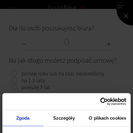
Dla ilu osób poszukujesz biura?
NIE ZNALEZIONO ŻADNEGO BIURA.
BIURA DO WYNAJĘCIA
Na jak długo możesz podpisać umowę?
poniżej roku lub na czas nieokreślony
na 1-3 lata
powyżej 3 lat
Przeczytaj ciekawe artykuły
Pokaż biura
Zgoda
Szczegóły
O plikach cookies