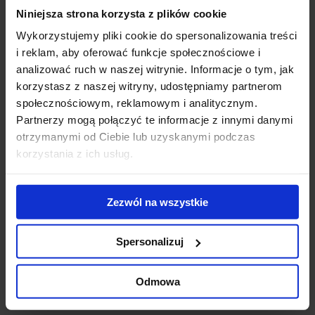
Niniejsza strona korzysta z plików cookie
Gigantyczny
Modernizacja
WT
kompleks
kompleksu Diuna
To
Wykorzystujemy pliki cookie do spersonalizowania treści
biurowo-
- nowe centrum
Do
i reklam, aby oferować funkcje społecznościowe i
hotelowy na
konferencyjne
ek
analizować ruch w naszej witrynie. Informacje o tym, jak
finiszu budowy
otwarte
us
korzystasz z naszej witryny, udostępniamy partnerom
ub
społecznościowym, reklamowym i analitycznym.
st
Partnerzy mogą połączyć te informacje z innymi danymi
zr
otrzymanymi od Ciebie lub uzyskanymi podczas
pr
korzystania z ich usług.
se
Skontaktuj się z nami
Zezwól na wszystkie
Spersonalizuj
Odmowa
Jones Lang LaSalle Sp. z o.o.