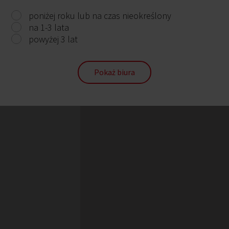
poniżej roku lub na czas nieokreślony
na 1-3 lata
powyżej 3 lat
Pokaż biura