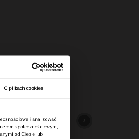
O plikach cookies
114
3
ołecznościowe i analizować
3
artnerom społecznościowym,
anymi od Ciebie lub
89