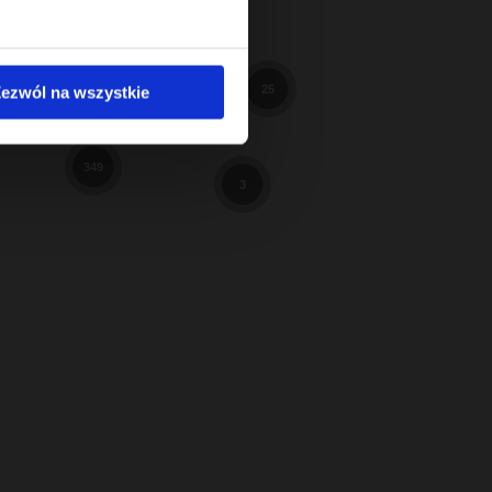
598
98
3
ezwól na wszystkie
25
9
349
3