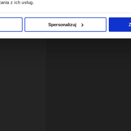
nia z ich usług.
Spersonalizuj
Z
12