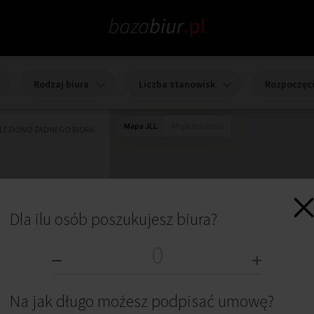
Rodzaj biura
Liczba stanowisk
Rozpoczęc
Mapa JLL
Mapa kolorowa
ALEZIONO ŻADNEGO BIURA.
Dla ilu osób poszukujesz biura?
Na jak długo możesz podpisać umowę?