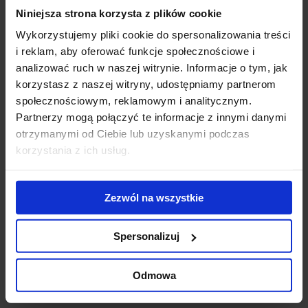
Niniejsza strona korzysta z plików cookie
Modernizacja
WTW wybiera V
Pa
kompleksu Diuna
Tower.
wy
Wykorzystujemy pliki cookie do spersonalizowania treści
- nowe centrum
Doświadczony
No
i reklam, aby oferować funkcje społecznościowe i
konferencyjne
ekspert z obszaru
na
analizować ruch w naszej witrynie. Informacje o tym, jak
otwarte
usług
re
korzystasz z naszej witryny, udostępniamy partnerom
ubezpieczeniowych
po
społecznościowym, reklamowym i analitycznym.
stawia na
ko
Partnerzy mogą połączyć te informacje z innymi danymi
zrównoważoną
otrzymanymi od Ciebie lub uzyskanymi podczas
przestrzeń w
korzystania z ich usług.
sercu Warszawy
Skontaktuj się z nami
Zezwól na wszystkie
Spersonalizuj
Odmowa
Jones Lang LaSalle Sp. z o.o.