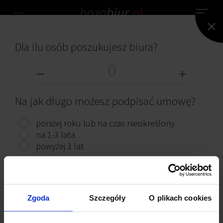
Dla ilu osób poszukujesz biura?
NIE ZNALEZIONO ŻADNEGO BIURA.
BIURA DO WYNAJĘCIA
Na jak długo możesz podpisać umowę?
poniżej roku lub na czas nieokreślony
na 1-3 lata
powyżej 3 lat
Przeczytaj ciekawe artykuły
Pokaż biura
Zgoda
Szczegóły
O plikach cookies