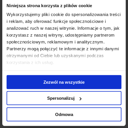
Niniejsza strona korzysta z plików cookie
Gigantyczny
Modernizacja
WT
kompleks
kompleksu Diuna
To
Wykorzystujemy pliki cookie do spersonalizowania treści
biurowo-
- nowe centrum
Do
i reklam, aby oferować funkcje społecznościowe i
hotelowy na
konferencyjne
ek
analizować ruch w naszej witrynie. Informacje o tym, jak
finiszu budowy
otwarte
us
korzystasz z naszej witryny, udostępniamy partnerom
ub
społecznościowym, reklamowym i analitycznym.
st
Partnerzy mogą połączyć te informacje z innymi danymi
zr
otrzymanymi od Ciebie lub uzyskanymi podczas
pr
korzystania z ich usług.
se
Skontaktuj się z nami
Zezwól na wszystkie
Spersonalizuj
Odmowa
Jones Lang LaSalle Sp. z o.o.