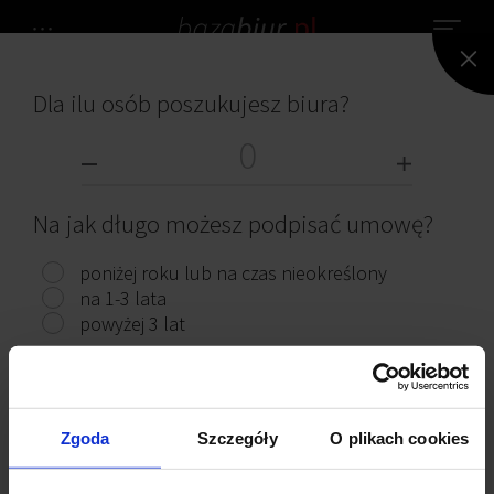
Dla ilu osób poszukujesz biura?
NIE ZNALEZIONO ŻADNEGO BIURA.
BIURA DO WYNAJĘCIA
Na jak długo możesz podpisać umowę?
poniżej roku lub na czas nieokreślony
na 1-3 lata
powyżej 3 lat
Przeczytaj ciekawe artykuły
Pokaż biura
Zgoda
Szczegóły
O plikach cookies