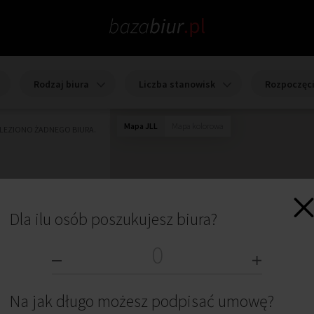
Rodzaj biura
Liczba stanowisk
Rozpoczęc
Mapa JLL
Mapa kolorowa
ALEZIONO ŻADNEGO BIURA.
Dla ilu osób poszukujesz biura?
Na jak długo możesz podpisać umowę?