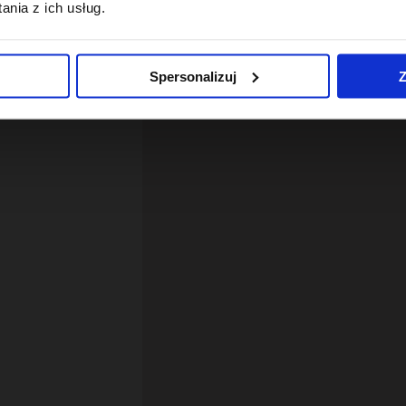
nia z ich usług.
Spersonalizuj
Z
12