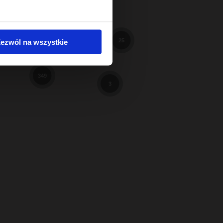
598
98
3
ezwól na wszystkie
25
9
349
3