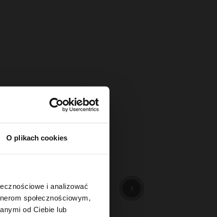
O plikach cookies
114
3
ołecznościowe i analizować
3
artnerom społecznościowym,
anymi od Ciebie lub
89