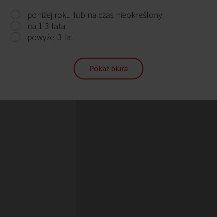
poniżej roku lub na czas nieokreślony
na 1-3 lata
powyżej 3 lat
Pokaż biura