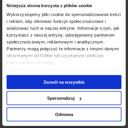
Niniejsza strona korzysta z plików cookie
Gigantyczny
Modernizacja
WT
kompleks
kompleksu Diuna
To
Wykorzystujemy pliki cookie do spersonalizowania treści
biurowo-
- nowe centrum
Do
i reklam, aby oferować funkcje społecznościowe i
hotelowy na
konferencyjne
ek
analizować ruch w naszej witrynie. Informacje o tym, jak
finiszu budowy
otwarte
us
korzystasz z naszej witryny, udostępniamy partnerom
ub
społecznościowym, reklamowym i analitycznym.
st
Partnerzy mogą połączyć te informacje z innymi danymi
zr
otrzymanymi od Ciebie lub uzyskanymi podczas
pr
korzystania z ich usług.
se
Skontaktuj się z nami
Zezwól na wszystkie
Spersonalizuj
Odmowa
Jones Lang LaSalle Sp. z o.o.