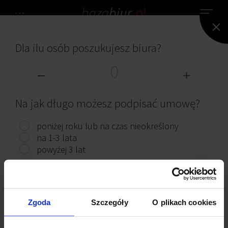
Dla ilu osób poszukujesz biura?
NIE ZNALEZIONO ŻADNEGO BIURA.
BIURA DO WYNAJĘCIA
Na jak długo możesz podpisać umowę?
poniżej roku lub na czas nieokreślony
na 1-3 lata
powyżej 3 lat
Przeczytaj ciekawe artykuły
Pokaż biura
Zgoda
Szczegóły
O plikach cookies