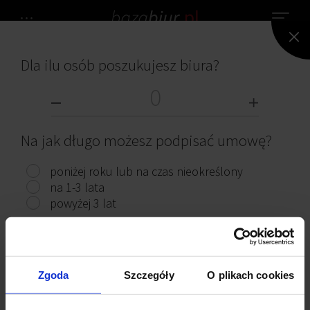
Dla ilu osób poszukujesz biura?
NIE ZNALEZIONO ŻADNEGO BIURA.
BIURA DO WYNAJĘCIA
Na jak długo możesz podpisać umowę?
poniżej roku lub na czas nieokreślony
na 1-3 lata
powyżej 3 lat
Przeczytaj ciekawe artykuły
Pokaż biura
Zgoda
Szczegóły
O plikach cookies