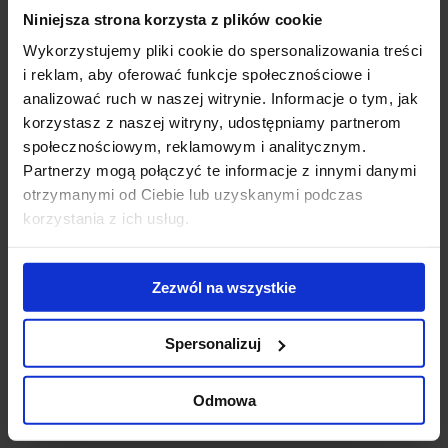
Niniejsza strona korzysta z plików cookie
Gigantyczny
Modernizacja
WT
kompleks
kompleksu Diuna
To
Wykorzystujemy pliki cookie do spersonalizowania treści
biurowo-
- nowe centrum
Do
i reklam, aby oferować funkcje społecznościowe i
hotelowy na
konferencyjne
ek
analizować ruch w naszej witrynie. Informacje o tym, jak
finiszu budowy
otwarte
us
korzystasz z naszej witryny, udostępniamy partnerom
ub
społecznościowym, reklamowym i analitycznym.
st
Partnerzy mogą połączyć te informacje z innymi danymi
zr
otrzymanymi od Ciebie lub uzyskanymi podczas
pr
korzystania z ich usług.
se
Skontaktuj się z nami
Zezwól na wszystkie
Spersonalizuj
Odmowa
Jones Lang LaSalle Sp. z o.o.