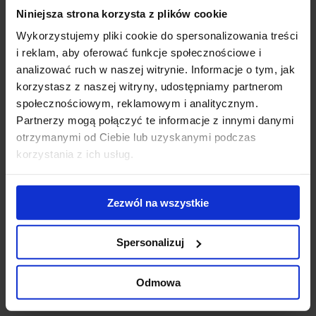
Niniejsza strona korzysta z plików cookie
Gigantyczny
Modernizacja
WT
kompleks
kompleksu Diuna
To
Wykorzystujemy pliki cookie do spersonalizowania treści
biurowo-
- nowe centrum
Do
i reklam, aby oferować funkcje społecznościowe i
hotelowy na
konferencyjne
ek
analizować ruch w naszej witrynie. Informacje o tym, jak
finiszu budowy
otwarte
us
korzystasz z naszej witryny, udostępniamy partnerom
ub
społecznościowym, reklamowym i analitycznym.
st
Partnerzy mogą połączyć te informacje z innymi danymi
zr
otrzymanymi od Ciebie lub uzyskanymi podczas
pr
korzystania z ich usług.
se
Skontaktuj się z nami
Zezwól na wszystkie
Spersonalizuj
Odmowa
Jones Lang LaSalle Sp. z o.o.