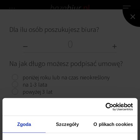
Dla ilu osób poszukujesz biura?
NIE ZNALEZIONO ŻADNEGO BIURA.
BIURA DO WYNAJĘCIA
Na jak długo możesz podpisać umowę?
poniżej roku lub na czas nieokreślony
na 1-3 lata
powyżej 3 lat
Przeczytaj ciekawe artykuły
Pokaż biura
Zgoda
Szczegóły
O plikach cookies