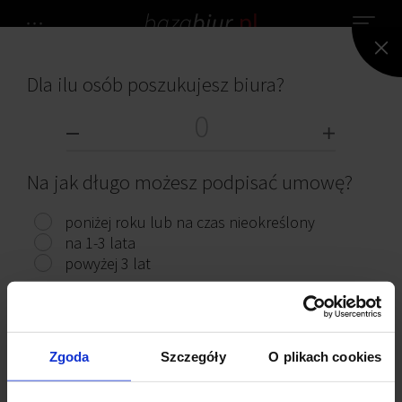
Dla ilu osób poszukujesz biura?
NIE ZNALEZIONO ŻADNEGO BIURA.
BIURA DO WYNAJĘCIA
Na jak długo możesz podpisać umowę?
poniżej roku lub na czas nieokreślony
na 1-3 lata
powyżej 3 lat
Przeczytaj ciekawe artykuły
Pokaż biura
Zgoda
Szczegóły
O plikach cookies