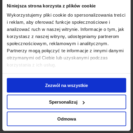
Niniejsza strona korzysta z plików cookie
Gigantyczny
Modernizacja
WT
kompleks
kompleksu Diuna
To
Wykorzystujemy pliki cookie do spersonalizowania treści
biurowo-
- nowe centrum
Do
i reklam, aby oferować funkcje społecznościowe i
hotelowy na
konferencyjne
ek
analizować ruch w naszej witrynie. Informacje o tym, jak
finiszu budowy
otwarte
us
korzystasz z naszej witryny, udostępniamy partnerom
ub
społecznościowym, reklamowym i analitycznym.
st
Partnerzy mogą połączyć te informacje z innymi danymi
zr
otrzymanymi od Ciebie lub uzyskanymi podczas
pr
korzystania z ich usług.
se
Skontaktuj się z nami
Zezwól na wszystkie
Spersonalizuj
Odmowa
Jones Lang LaSalle Sp. z o.o.