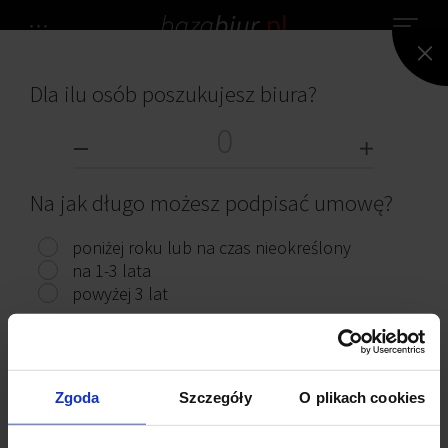
Dla ilu osób poszukujesz biura?
NIE ZNALEZIONO ŻADNEGO BIURA.
BIURA DO WYNAJĘCIA
Na jak długo możesz podpisać umowę?
poniżej roku lub na czas nieokreślony
na 1-3 lata
powyżej 3 lat
Przeczytaj ciekawe artykuły
Pokaż biura
Zgoda
Szczegóły
O plikach cookies