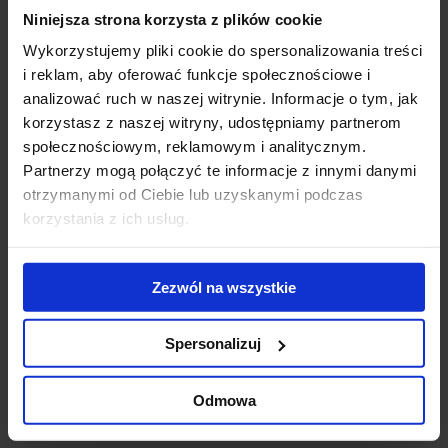
Niniejsza strona korzysta z plików cookie
Gigantyczny
Modernizacja
WT
kompleks
kompleksu Diuna
To
Wykorzystujemy pliki cookie do spersonalizowania treści
biurowo-
- nowe centrum
Do
i reklam, aby oferować funkcje społecznościowe i
hotelowy na
konferencyjne
ek
analizować ruch w naszej witrynie. Informacje o tym, jak
finiszu budowy
otwarte
us
korzystasz z naszej witryny, udostępniamy partnerom
ub
społecznościowym, reklamowym i analitycznym.
st
Partnerzy mogą połączyć te informacje z innymi danymi
zr
otrzymanymi od Ciebie lub uzyskanymi podczas
pr
korzystania z ich usług.
se
Skontaktuj się z nami
Zezwól na wszystkie
Spersonalizuj
Odmowa
Jones Lang LaSalle Sp. z o.o.