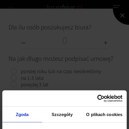
Dla ilu osób poszukujesz biura?
NIE ZNALEZIONO ŻADNEGO BIURA.
BIURA DO WYNAJĘCIA
Na jak długo możesz podpisać umowę?
poniżej roku lub na czas nieokreślony
na 1-3 lata
powyżej 3 lat
Przeczytaj ciekawe artykuły
Pokaż biura
Zgoda
Szczegóły
O plikach cookies