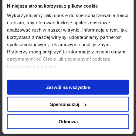
Niniejsza strona korzysta z plików cookie
Modernizacja
WTW wybiera V
Pa
kompleksu Diuna
Tower.
wy
Wykorzystujemy pliki cookie do spersonalizowania treści
- nowe centrum
Doświadczony
No
i reklam, aby oferować funkcje społecznościowe i
konferencyjne
ekspert z obszaru
na
analizować ruch w naszej witrynie. Informacje o tym, jak
otwarte
usług
re
korzystasz z naszej witryny, udostępniamy partnerom
ubezpieczeniowych
po
społecznościowym, reklamowym i analitycznym.
stawia na
ko
Partnerzy mogą połączyć te informacje z innymi danymi
zrównoważoną
otrzymanymi od Ciebie lub uzyskanymi podczas
przestrzeń w
korzystania z ich usług.
sercu Warszawy
Skontaktuj się z nami
Zezwól na wszystkie
Spersonalizuj
Odmowa
Jones Lang LaSalle Sp. z o.o.