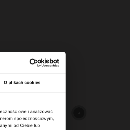
O plikach cookies
114
3
ołecznościowe i analizować
3
artnerom społecznościowym,
anymi od Ciebie lub
89