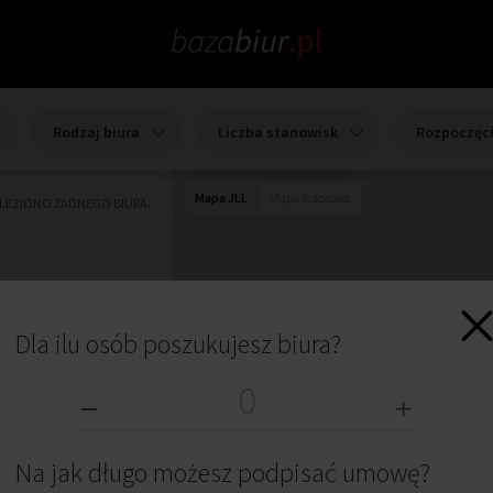
Rodzaj biura
Liczba stanowisk
Rozpoczęc
Mapa JLL
Mapa kolorowa
ALEZIONO ŻADNEGO BIURA.
Dla ilu osób poszukujesz biura?
Na jak długo możesz podpisać umowę?