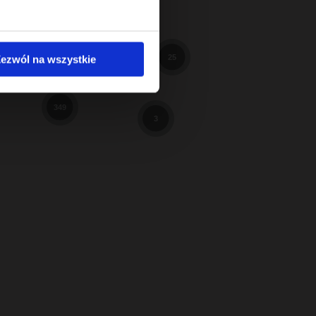
598
98
3
ezwól na wszystkie
25
9
349
3