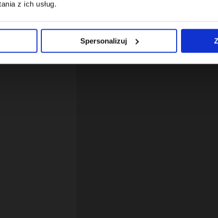
nia z ich usług.
Spersonalizuj
Z
12