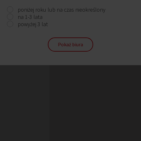
poniżej roku lub na czas nieokreślony
na 1-3 lata
powyżej 3 lat
Pokaż biura