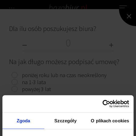
Dla ilu osób poszukujesz biura?
NIE ZNALEZIONO ŻADNEGO BIURA.
BIURA DO WYNAJĘCIA
Na jak długo możesz podpisać umowę?
poniżej roku lub na czas nieokreślony
na 1-3 lata
powyżej 3 lat
Przeczytaj ciekawe artykuły
Pokaż biura
Zgoda
Szczegóły
O plikach cookies