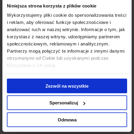
Niniejsza strona korzysta z plików cookie
Gigantyczny
Modernizacja
WT
kompleks
kompleksu Diuna
To
Wykorzystujemy pliki cookie do spersonalizowania treści
biurowo-
- nowe centrum
Do
i reklam, aby oferować funkcje społecznościowe i
hotelowy na
konferencyjne
ek
analizować ruch w naszej witrynie. Informacje o tym, jak
finiszu budowy
otwarte
us
korzystasz z naszej witryny, udostępniamy partnerom
ub
społecznościowym, reklamowym i analitycznym.
st
Partnerzy mogą połączyć te informacje z innymi danymi
zr
otrzymanymi od Ciebie lub uzyskanymi podczas
pr
korzystania z ich usług.
se
Skontaktuj się z nami
Zezwól na wszystkie
Spersonalizuj
Odmowa
Jones Lang LaSalle Sp. z o.o.