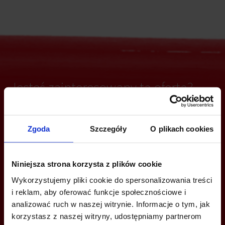
Jesteś zainteresowany tą ofertą?
Zgoda
Szczegóły
O plikach cookies
ZADZWOŃ I DOWIEDZ SIĘ WIĘCEJ
+48 539 096 754
Niniejsza strona korzysta z plików cookie
trojmiasto@bazabiur.pl
Wykorzystujemy pliki cookie do spersonalizowania treści
i reklam, aby oferować funkcje społecznościowe i
analizować ruch w naszej witrynie. Informacje o tym, jak
korzystasz z naszej witryny, udostępniamy partnerom