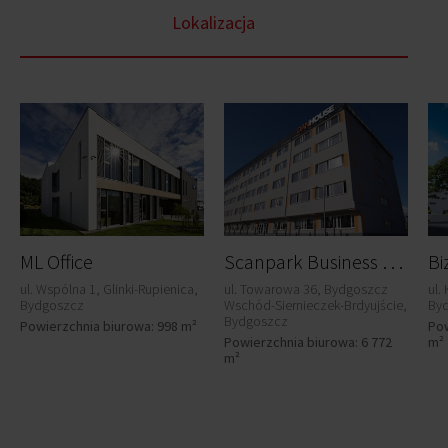
Lokalizacja
S
canpark Business Center - DANHOUSE
ML Office
ul. Wspólna 1, Glinki-Rupienica,
ul. Towarowa 36, Bydgoszcz
ul.
Bydgoszcz
Wschód-Siernieczek-Brdyujście,
By
Bydgoszcz
Powierzchnia biurowa: 998 m²
Pow
Powierzchnia biurowa: 6 772
m²
m²