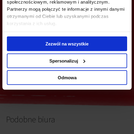
społecznościowym, reklamowym i analitycznym.
Partnerzy mogą połączyć te informacje z innymi danymi
MOŻESZ TEŻ ZOSTAWIĆ SWÓJ NUMER, A MY SKONTAKTUJEMY SIĘ
Z TOBĄ
otrzymanymi od Ciebie lub uzyskanymi podczas
korzystania z ich usług.
Zezwól na wszystkie
Spersonalizuj
Wyślij
Odmowa
Podobne biura