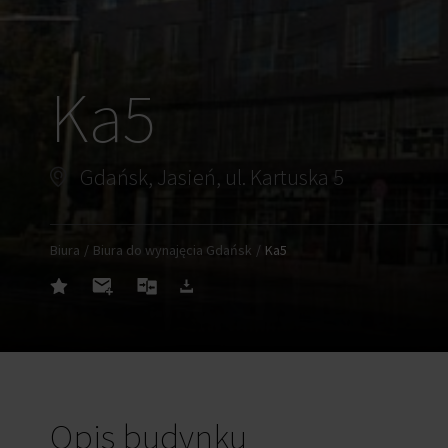
Ka5
Gdańsk, Jasień, ul. Kartuska 5
Biura
Biura do wynajęcia Gdańsk
Ka5
Opis budynku