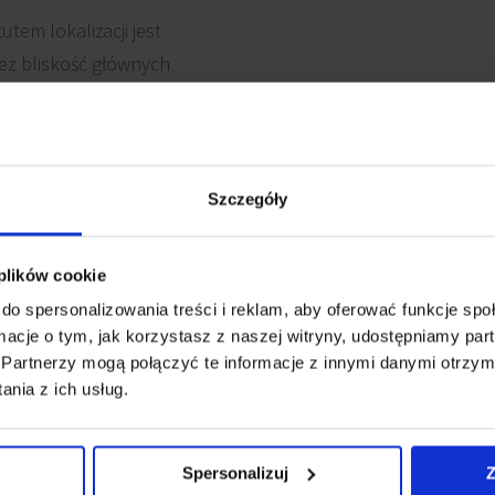
em lokalizacji jest
z bliskość głównych
worca Głównego.
Szczegóły
 plików cookie
lowanie komputerowe
Wykładzina
do spersonalizowania treści i reklam, aby oferować funkcje sp
ormacje o tym, jak korzystasz z naszej witryny, udostępniamy p
Ścianki działowe
owanie elektryczne
Partnerzy mogą połączyć te informacje z innymi danymi otrzym
nia z ich usług.
Recepcja
iki dymu
Spersonalizuj
Z