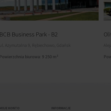
BCB Business Park - B2
Oli
ul. Azymutalna 9, Rębiechowo, Gdańsk
Ale
Powierzchnia biurowa: 9 250 m²
Pow
MOJE KONTO
INFORMACJE