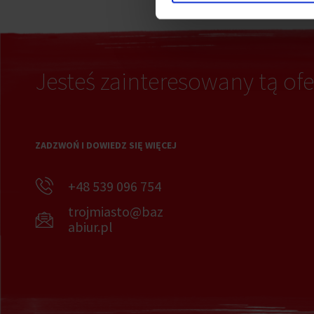
Jesteś zainteresowany tą ofe
ZADZWOŃ I DOWIEDZ SIĘ WIĘCEJ
+48 539 096 754
trojmiasto@baz
abiur.pl