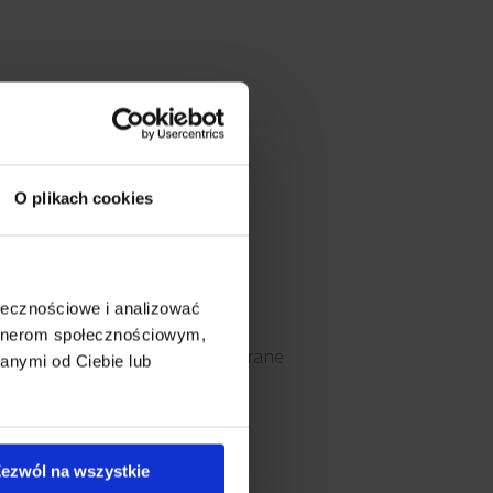
O plikach cookies
Ochrona
ołecznościowe i analizować
artnerom społecznościowym,
Okna otwierane
anymi od Ciebie lub
ezwól na wszystkie