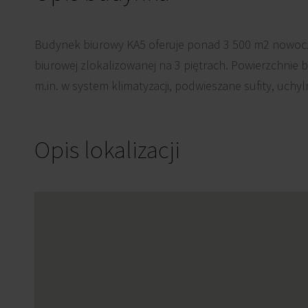
Budynek biurowy KA5 oferuje ponad 3 500 m2 nowocz
biurowej zlokalizowanej na 3 piętrach. Powierzchnie
m.in. w system klimatyzacji, podwieszane sufity, uchy
Opis lokalizacji