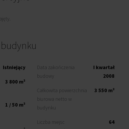
jęty.
o budynku
Istniejący
Data zakończenia
I kwartał
budowy
2008
3 800 m²
Całkowita powierzchnia
3 550 m²
biurowa netto w
1 / 50 m²
budynku
Liczba miejsc
64
-