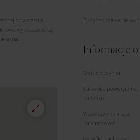
esnej poiwerzchni
Budynek całkowicie wyna
 biurowe wyposażone są
lne okna.
Informacje 
Status budynku
Całkowita powierzchnia
budynku
Współczynnik miejsc
parkingowych
Certyfikat zielonego