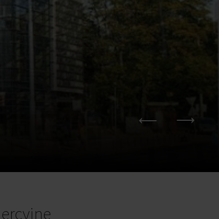
ercyjne