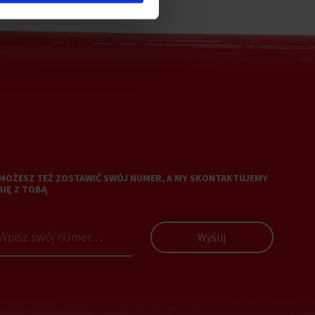
MOŻESZ TEŻ ZOSTAWIĆ SWÓJ NUMER, A MY SKONTAKTUJEMY
SIĘ Z TOBĄ
Wyślij