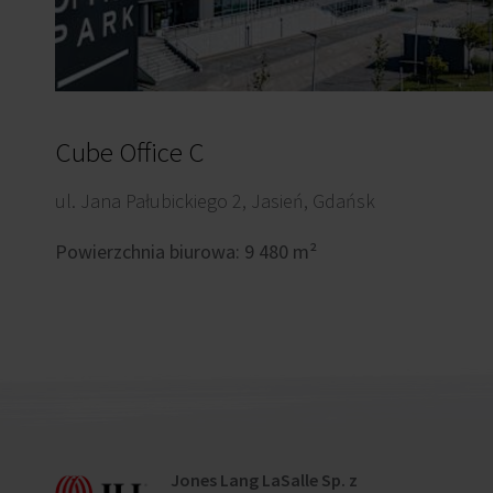
Cube Office C
ul. Jana Pałubickiego 2, Jasień, Gdańsk
Powierzchnia biurowa: 9 480 m²
Jones Lang LaSalle Sp. z