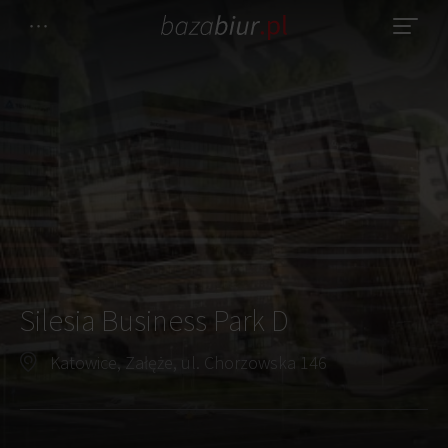
Silesia Business Park D
Katowice, Załęże, ul. Chorzowska 146