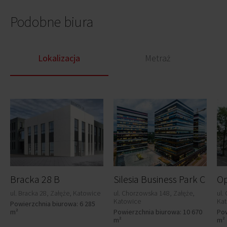
Podobne biura
Lokalizacja
Metraż
Bracka 28 B
Silesia Business Park C
Op
ul. Bracka 28, Załęże, Katowice
ul. Chorzowska 148, Załęże,
ul.
Katowice
Ka
Powierzchnia biurowa: 6 285
m²
Powierzchnia biurowa: 10 670
Pow
m²
m²