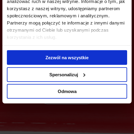
analizować ruch w naszej witrynie. Informacje o tym, jak
korzystasz z naszej witryny, udostępniamy partnerom
społecznościowym, reklamowym i analitycznym.
Partnerzy mogą połączyć te informacje z innymi danymi
otrzymanymi od Ciebie lub uzyskanymi podczas
korzystania z ich usług.
MOŻESZ TEŻ ZOSTAWIĆ SWÓJ NUMER, A MY SKONTAKTUJEMY SIĘ
Z TOBĄ
Zezwól na wszystkie
Spersonalizuj
Odmowa
Wyślij