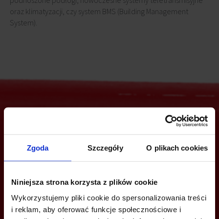
podnoszone podłogi, nowoczesne systemy teletransmisyjne
oraz klimatyzacji, czy system BMS (Building Management
System).
Jesteś zainteresowany tą ofertą?
Zgoda
Szczegóły
O plikach cookies
ZADZWOŃ I DOWIEDZ SIĘ WIĘCEJ
Niniejsza strona korzysta z plików cookie
Wykorzystujemy pliki cookie do spersonalizowania treści
+48 12 294 94 33
i reklam, aby oferować funkcje społecznościowe i
katowice@bazabiur.pl