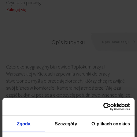
Czynsz za parking
Zaloguj się
Opis budynku
Opis lokalizacji
Czterokondygnacyjny biurowiec Toplokum przy ul.
Warszawskiej w Kielcach zapewnia warunki do pracy
stworzone z myślą o przedsiębiorcach, którzy chcą rozwijać
swój biznes w komforcie i kameralnej atmosferze. Większa
część budynku posiada ekspozycję południowo-wschodnią, co
zapewnia dobry dostęp do światła dziennego. Jednocześnie
wszystkie lokale na wynajem w Toplokum posiadają
klimatyzację precyzyjną, co jest gwarancją utrzymania
indywidualnej temperatury w każdym pomieszczeniu,
Zgoda
Szczegóły
O plikach cookies
niezależnie od ekspozycji na światło dzienne. Ponadto na