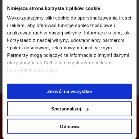
każdej kondygnacji znajdują się minimum dwa węzły sanitarne,
a w całym budynku – dwie kompletne kuchnie. Oryginalna
Niniejsza strona korzysta z plików cookie
architektura w połączeniu z nowoczesnymi rozwiązaniami
Wykorzystujemy pliki cookie do spersonalizowania treści
technologicznymi tworzą odpowiedni klimat zarówno dla
i reklam, aby oferować funkcje społecznościowe i
pracowników biurowych, jak i gości. W Toplokum znajdują się
analizować ruch w naszej witrynie. Informacje o tym, jak
idealne na spotkania z klientami reprezentacyjne sale
korzystasz z naszej witryny, udostępniamy partnerom
konferencyjne i szkoleniowe. Dodatkowo z tyłu budynku został
społecznościowym, reklamowym i analitycznym.
stworzony ogród, do którego można przejść bezpośrednio z
Partnerzy mogą połączyć te informacje z innymi danymi
holu głównego.
otrzymanymi od Ciebie lub uzyskanymi podczas
korzystania z ich usług.
Zezwól na wszystkie
Spersonalizuj
Jesteś zainteresowany tą ofertą?
Odmowa