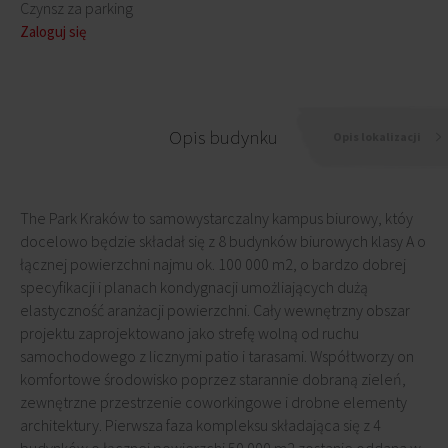
Czynsz za parking
Zaloguj się
Opis budynku
Opis lokalizacji
The Park Kraków to samowystarczalny kampus biurowy, któy
docelowo będzie składał się z 8 budynków biurowych klasy A o
łącznej powierzchni najmu ok. 100 000 m2, o bardzo dobrej
specyfikacji i planach kondygnacji umożliających dużą
elastyczność aranżacji powierzchni. Cały wewnętrzny obszar
projektu zaprojektowano jako strefę wolną od ruchu
samochodowego z licznymi patio i tarasami. Współtworzy on
komfortowe środowisko poprzez starannie dobraną zieleń,
zewnętrzne przestrzenie coworkingowe i drobne elementy
architektury. Pierwsza faza kompleksu składająca się z 4