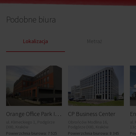
Podobne biura
Lokalizacja
Metraż
O
range Office Park II (Rotterdam)
CP Business Center
En
ul. Klimeckiego 1, Podgórze
Obrońców Modlina 16,
al.
(XIII), Kraków
Podgórze (XIII), Kraków
13c
Powierzchnia biurowa: 7 525
Powierzchnia biurowa: 8 345
Pow