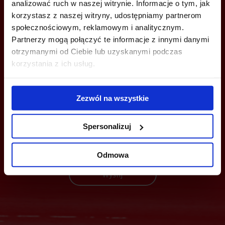
analizować ruch w naszej witrynie. Informacje o tym, jak
joanna.tomala@jll.com
korzystasz z naszej witryny, udostępniamy partnerom
społecznościowym, reklamowym i analitycznym.
Partnerzy mogą połączyć te informacje z innymi danymi
otrzymanymi od Ciebie lub uzyskanymi podczas
korzystania z ich usług.
MOŻESZ TEŻ ZOSTAWIĆ SWÓJ NUMER, A MY SKONTAKTUJEMY SIĘ
Z TOBĄ
Zezwól na wszystkie
Spersonalizuj
Odmowa
Wyślij