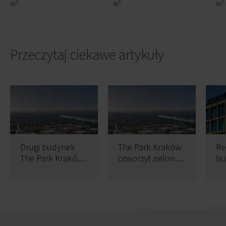
m²
m²
m²
Przeczytaj ciekawe artykuły
Drugi budynek
The Park Kraków
Re
The Park Kraków
otworzył zieloną
bu
wkrótce gotowy
strefę relaksu
1 
dostępną nie
za
tylko dla
najemców