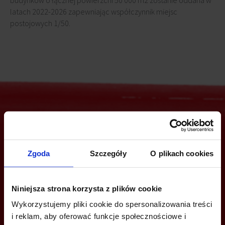
budynków o łącznej powierzchi 50 000 m2 zostanie oddana w
latach 2022-2026 zapewniając współczynnik miejsc
postojowych 1/50.
Jesteś zainteresowany tą ofertą?
Zgoda
Szczegóły
O plikach cookies
ZADZWOŃ I DOWIEDZ SIĘ WIĘCEJ
Niniejsza strona korzysta z plików cookie
Joanna Tomala
Wykorzystujemy pliki cookie do spersonalizowania treści
i reklam, aby oferować funkcje społecznościowe i
+48 508 122 312