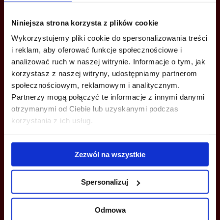
ZADZWOŃ I DOWIEDZ SIĘ WIĘCEJ
Niniejsza strona korzysta z plików cookie
Wykorzystujemy pliki cookie do spersonalizowania treści
+48 22 167 04 00
i reklam, aby oferować funkcje społecznościowe i
analizować ruch w naszej witrynie. Informacje o tym, jak
info@bazabiur.pl
korzystasz z naszej witryny, udostępniamy partnerom
społecznościowym, reklamowym i analitycznym.
Partnerzy mogą połączyć te informacje z innymi danymi
otrzymanymi od Ciebie lub uzyskanymi podczas
korzystania z ich usług.
MOŻESZ TEŻ ZOSTAWIĆ SWÓJ NUMER, A MY SKONTAKTUJEMY SIĘ
Z TOBĄ
Zezwól na wszystkie
Spersonalizuj
Odmowa