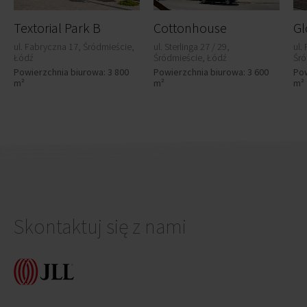
Textorial Park B
Cottonhouse
Gl
ul. Fabryczna 17, Śródmieście,
ul. Sterlinga 27 / 29,
ul.
Łódź
Śródmieście, Łódź
Śró
Powierzchnia biurowa: 3 800
Powierzchnia biurowa: 3 600
Pow
m²
m²
m²
Skontaktuj się z nami