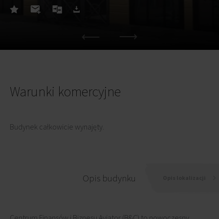
Warunki komercyjne
Budynek całkowicie wynajęty.
Opis budynku
Opis lokalizacji
Centrum Finansów i Biznesu Aviator (B&C) to nowoczesny