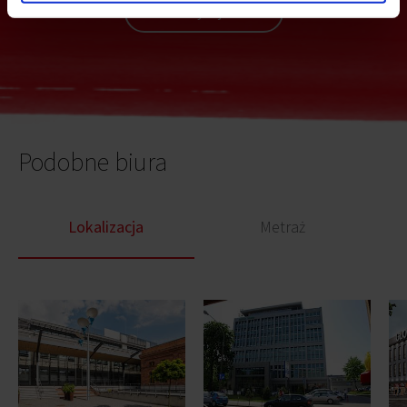
Wyślij
Podobne biura
Lokalizacja
Metraż