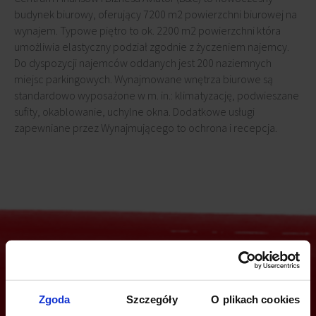
budynek biurowy, oferujący 7200 m2 powierzchni biurowej na
wynajem. Typowe piętro to ok. 2200 m2 powierzchni która
umożliwia elastyczny podział zgodnie z życzeniem najemcy.
Do dyspozycji najemców oddanych jest 200 naziemnych
miejsc parkingowych. Wynajmowane wnętrza biurowe są
standardowo wyposażone w m. in.: klimatyzację, podwieszane
sufity, okablowanie, uchylne okna. Dodatkowe usługi
zapewniane przez Wynajmującego to ochrona i recepcja.
Jesteś zainteresowany tą ofertą?
Zgoda
Szczegóły
O plikach cookies