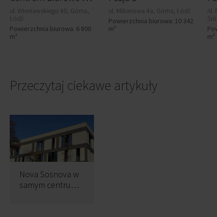
ul. Wieniawskiego 40, Górna,
ul. Milionowa 4a, Górna, Łódź
Al.
Łódź
Śró
Powierzchnia biurowa: 10 342
Powierzchnia biurowa: 6 800
m²
Pow
m²
m²
Przeczytaj ciekawe artykuły
Nova Sosnova w
samym centrum
Łodzi