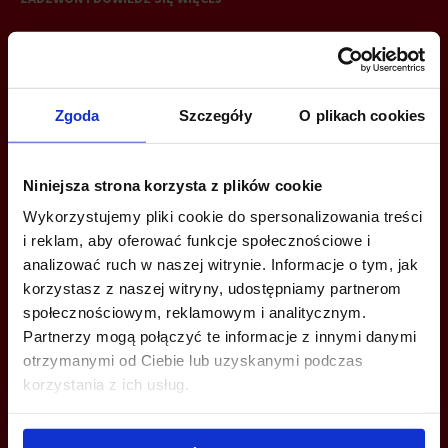
+48 22 167 04 00
info@bazabiur.pl
Zgoda
Szczegóły
O plikach cookies
Niniejsza strona korzysta z plików cookie
MOŻESZ TEŻ ZOSTAWIĆ SWÓJ NUMER, A MY SKONTAKTUJEMY SIĘ
Wykorzystujemy pliki cookie do spersonalizowania treści
Z TOBĄ
i reklam, aby oferować funkcje społecznościowe i
analizować ruch w naszej witrynie. Informacje o tym, jak
korzystasz z naszej witryny, udostępniamy partnerom
społecznościowym, reklamowym i analitycznym.
Partnerzy mogą połączyć te informacje z innymi danymi
otrzymanymi od Ciebie lub uzyskanymi podczas
korzystania z ich usług.
Wyślij