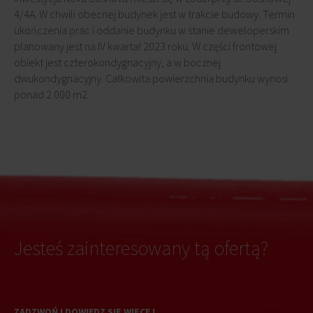
4/4A. W chwili obecnej budynek jest w trakcie budowy. Termin
ukończenia prac i oddanie budynku w stanie deweloperskim
planowany jest na IV kwartał 2023 roku. W części frontowej
obiekt jest czterokondygnacyjny, a w bocznej
dwukondygnacyjny. Całkowita powierzchnia budynku wynosi
ponad 2 000 m2.
Jesteś zainteresowany tą ofertą?
ZADZWOŃ I DOWIEDZ SIĘ WIĘCEJ