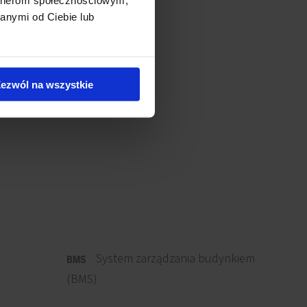
anymi od Ciebie lub
ezwól na wszystkie
System zarządzania budynkiem
(BMS)