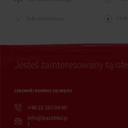
Okabl
Sufit podwieszany
Jesteś zainteresowany tą ofe
ZADZWOŃ I DOWIEDZ SIĘ WIĘCEJ
+48 22 167 04 00
info@bazabiur.p
l