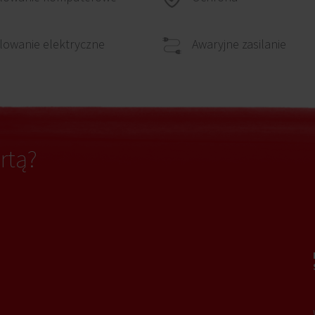
owanie elektryczne
Awaryjne zasilanie
rtą?