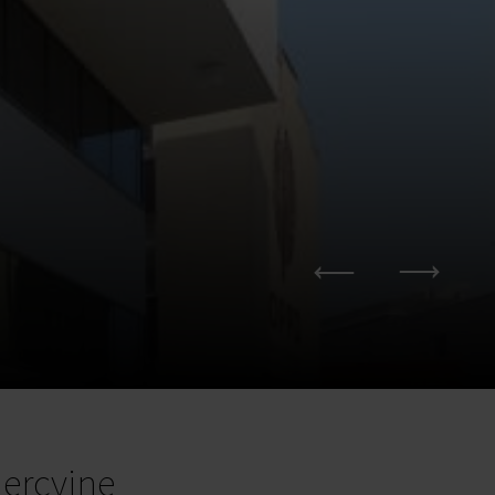
ercyjne