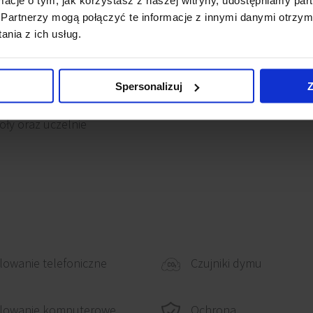
Partnerzy mogą połączyć te informacje z innymi danymi otrzym
nia z ich usług.
. W bliskim sąsiedztwie
 oddalone jest od
Spersonalizuj
Z
ię galerie handlowe,
koły oraz uczelnie
owanie telefoniczne
Czujniki dymu
Ochrona
lowanie komputerowe