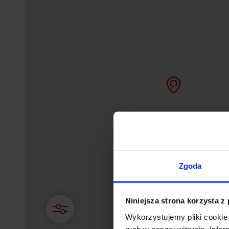
Zgoda
Niniejsza strona korzysta z
Wykorzystujemy pliki cookie 
ruch w naszej witrynie. Inf