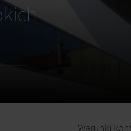
kich
Warunki kom