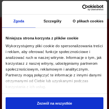
Zgoda
Szczegóły
O plikach cookies
Niniejsza strona korzysta z plików cookie
Jesteś zainteresowany tą ofertą?
Wykorzystujemy pliki cookie do spersonalizowania treści
i reklam, aby oferować funkcje społecznościowe i
analizować ruch w naszej witrynie. Informacje o tym, jak
korzystasz z naszej witryny, udostępniamy partnerom
ZADZWOŃ I DOWIEDZ SIĘ WIĘCEJ
społecznościowym, reklamowym i analitycznym.
Partnerzy mogą połączyć te informacje z innymi danymi
+48 22 167 04 00
otrzymanymi od Ciebie lub uzyskanymi podczas
info@bazabiur.pl
korzystania z ich usług.
Zezwól na wszystkie