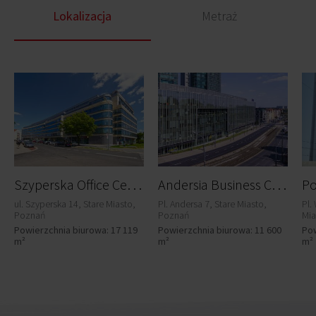
Lokalizacja
Metraż
S
zyperska Office Center
A
ndersia Business Centre
ul. Szyperska 14, Stare Miasto,
Pl. Andersa 7, Stare Miasto,
Pl.
Poznań
Poznań
Mia
Powierzchnia biurowa: 17 119
Powierzchnia biurowa: 11 600
Pow
m²
m²
m²