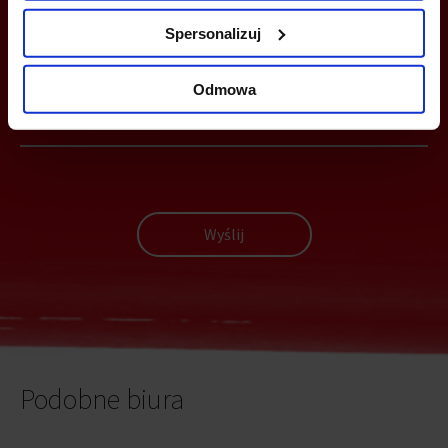
Spersonalizuj
MOŻESZ TEŻ ZOSTAWIĆ SWÓJ NUMER, A MY SKONTAKTUJEMY SIĘ
Z TOBĄ
Odmowa
Wyślij
Podobne biura