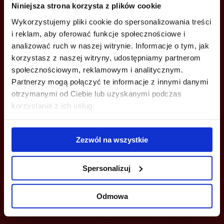
Niniejsza strona korzysta z plików cookie
+48 22 167 04 00
Wykorzystujemy pliki cookie do spersonalizowania treści
info@bazabiur.pl
i reklam, aby oferować funkcje społecznościowe i
analizować ruch w naszej witrynie. Informacje o tym, jak
korzystasz z naszej witryny, udostępniamy partnerom
społecznościowym, reklamowym i analitycznym.
Partnerzy mogą połączyć te informacje z innymi danymi
otrzymanymi od Ciebie lub uzyskanymi podczas
MOŻESZ TEŻ ZOSTAWIĆ SWÓJ NUMER, A MY SKONTAKTUJEMY SIĘ
Z TOBĄ
korzystania z ich usług.
Zezwól na wszystkie
Spersonalizuj
Wyślij
Odmowa