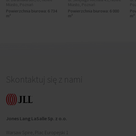
Miasto, Poznań
Miasto, Poznań
Po
Powierzchnia biurowa: 6 734
Powierzchnia biurowa: 6 000
Pow
m²
m²
m²
Skontaktuj się z nami
Jones Lang LaSalle Sp. z o.o.
Warsaw Spire, Plac Europejski 1