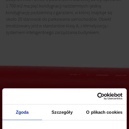
1 700 m2 ma pięć kondygnacji nadziemnych i jedną
kondygnację podziemną z garażami, w której znajduje się
około 20 stanowisk do parkowania samochodów. Obiekt
zrealizowany jest w standardzie klasy A, z klimatyzacją i
systemem inteligentnego zarządzania budynkiem.
Jesteś zainteresowany tą ofertą?
Zgoda
Szczegóły
O plikach cookies
ZADZWOŃ I DOWIEDZ SIĘ WIĘCEJ