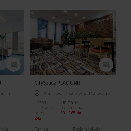
U
CitySpace PLAC UNII
Warszawa, Mokotów, ul. Konstruktorska 12A
Warszawa, Mokotów, ul. Puławska 2
Liczba
Minimalny
stanowisk
okres najmu:
pracy:
30 - 365 dni
242
ęcia:
Funkcje
Poziom zajęcia: