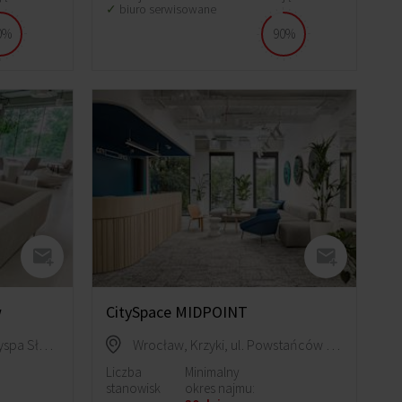
biuro serwisowane
0%
90%
w
CitySpace MIDPOINT
Wrocław, Śródmieście, Wyspa Słodowa 7
Wrocław, Krzyki, ul. Powstańców Śląskich 9
Liczba
Minimalny
stanowisk
okres najmu: