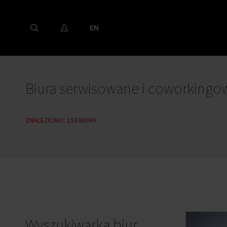
EN
Biura serwisowane i coworkingo
ZNALEZIONO:
153 BIURA
Wyszukiwarka biur