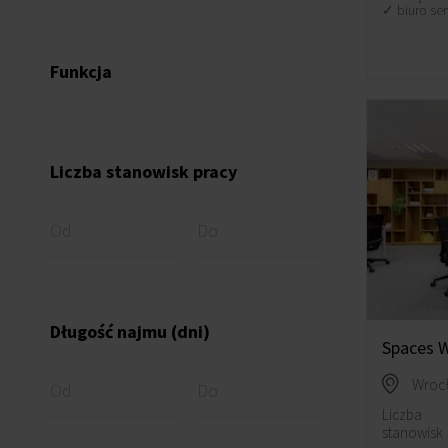
biuro se
Funkcja
Liczba stanowisk pracy
Długość najmu (dni)
Spaces W
Wrocł
Liczba
stanowisk