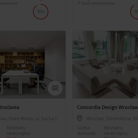
rwisowane
biuro serwisowane
90%
9
roclavia
Concordia Design Wrocła
aw, Stare Miasto, ul. Sucha 1
Minimalny
Liczba
Minimalny
okres najmu:
stanowisk
okres najmu: