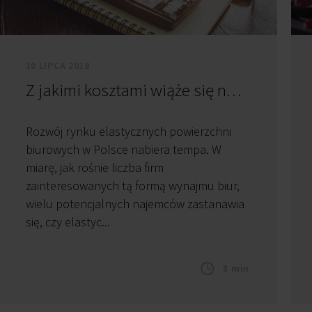
10 LIPCA 2018
Z jakimi kosztami wiąże się najem biura serwisowanego lub coworkingowego?
Rozwój rynku elastycznych powierzchni
biurowych w Polsce nabiera tempa. W
miarę, jak rośnie liczba firm
zainteresowanych tą formą wynajmu biur,
wielu potencjalnych najemców zastanawia
się, czy elastyc...
3 min