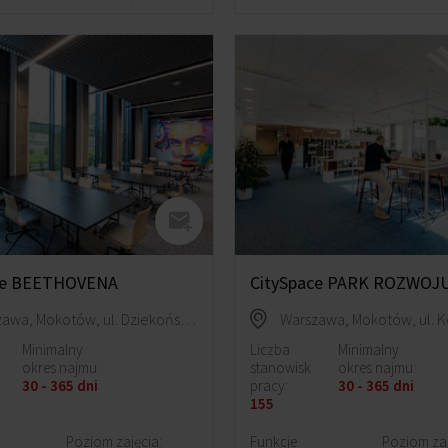
ce BEETHOVENA
CitySpace PARK ROZWOJ
Warszawa, Mokotów, ul. Dziekońskiego 1
Minimalny
Liczba
Minimalny
okres najmu:
stanowisk
okres najmu:
30 - 365 dni
pracy:
30 - 365 dni
155
Poziom zajęcia:
Funkcje
Poziom zaj