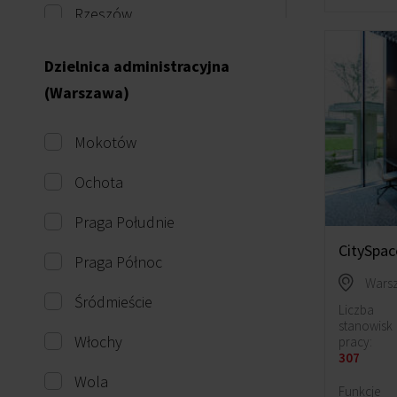
Rzeszów
Szczecin
Dzielnica administracyjna
(Warszawa)
Toruń
Warszawa
Mokotów
Wrocław
Ochota
Praga Południe
CitySpa
Praga Północ
Śródmieście
Liczba
stanowisk
Włochy
pracy:
307
Wola
Funkcje