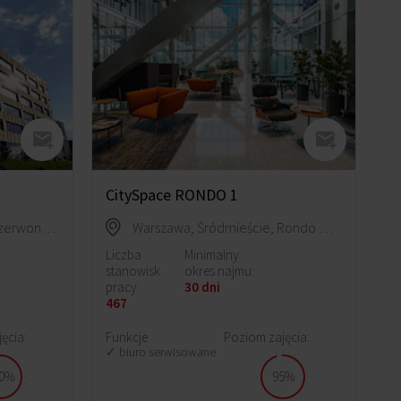
CitySpace RONDO 1
Kraków, Dębniki (VIII), ul. Czerwone Maki 87
Warszawa, Śródmieście, Rondo ONZ 1
Liczba
Minimalny
stanowisk
okres najmu:
pracy:
30 dni
467
ęcia:
Funkcje
Poziom zajęcia:
biuro serwisowane
0%
95%