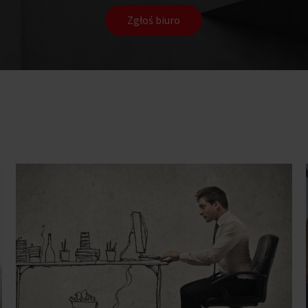
Zgłoś biuro