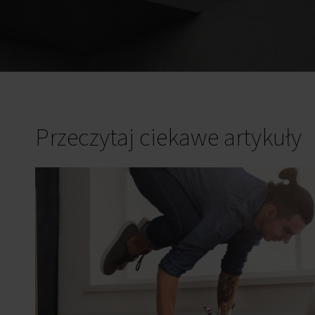
Strefa spotkań
nieformalnych
Telefony IP
Usługi kurierskie / pocztowe
WiFi
Przeczytaj ciekawe artykuły