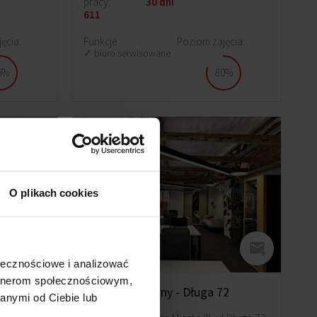
pracy:
30 dni
611
ęcia:
Funkcje
Poziom zajęcia:
biuro serwisowane
6%
80%
O plikach cookies
ołecznościowe i analizować
artnerom społecznościowym,
Skład Kreatywny - Długa 72
anymi od Ciebie lub