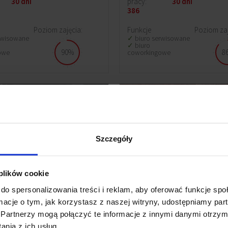
30 dni
pracy:
30 dni
386
Poziom zajęcia:
Funkcje
Poziom zaj
rwisowane
biuro serwisowane
biuro
90%
8
owe
coworkingowe
Szczegóły
 plików cookie
do spersonalizowania treści i reklam, aby oferować funkcje sp
ormacje o tym, jak korzystasz z naszej witryny, udostępniamy p
e NOBILIS
CitySpace WEST4
Partnerzy mogą połączyć te informacje z innymi danymi otrzym
nia z ich usług.