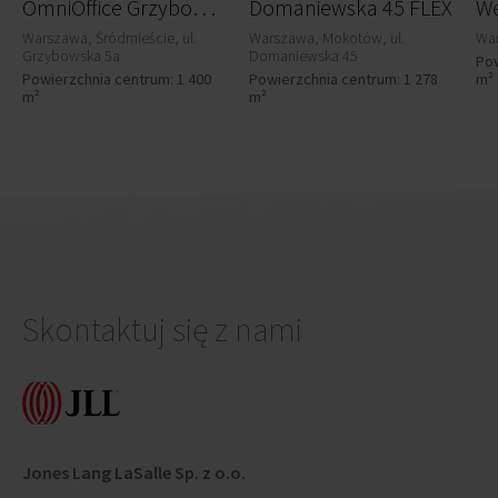
O
mniOffice Grzybowska Park
Domaniewska 45 FLEX
Warszawa, Śródmieście, ul.
Warszawa, Mokotów, ul.
War
Grzybowska 5a
Domaniewska 45
Pow
Powierzchnia centrum: 1 400
Powierzchnia centrum: 1 278
m²
m²
m²
Skontaktuj się z nami
Jones Lang LaSalle Sp. z o.o.