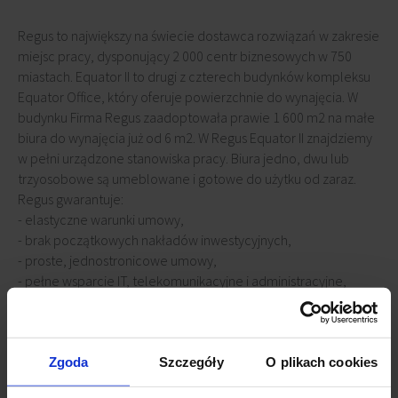
Regus to największy na świecie dostawca rozwiązań w zakresie
miejsc pracy, dysponujący 2 000 centr biznesowych w 750
miastach. Equator II to drugi z czterech budynków kompleksu
Equator Office, który oferuje powierzchnie do wynajęcia. W
budynku Firma Regus zaadoptowała prawie 1 600 m2 na małe
biura do wynajęcia już od 6 m2. W Regus Equator II znajdziemy
w pełni urządzone stanowiska pracy. Biura jedno, dwu lub
trzyosobowe są umeblowane i gotowe do użytku od zaraz.
Regus gwarantuje:
- elastyczne warunki umowy,
- brak początkowych nakładów inwestycyjnych,
- proste, jednostronicowe umowy,
- pełne wsparcie IT, telekomunikacyjne i administracyjne,
- dostęp do biur na całym świecie.
W Regus Equator II znajdują się sale konferencyjne, które
można wynajmować na godziny.
Dodatkowo Najemcy mogą korzystać z udogodnień
Zgoda
Szczegóły
O plikach cookies
budynkowych.