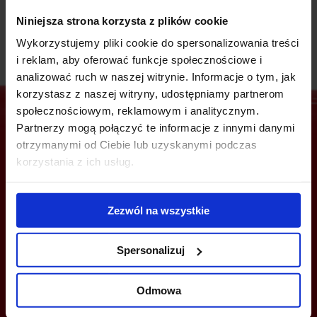
Niniejsza strona korzysta z plików cookie
Wykorzystujemy pliki cookie do spersonalizowania treści
i reklam, aby oferować funkcje społecznościowe i
analizować ruch w naszej witrynie. Informacje o tym, jak
korzystasz z naszej witryny, udostępniamy partnerom
społecznościowym, reklamowym i analitycznym.
Partnerzy mogą połączyć te informacje z innymi danymi
otrzymanymi od Ciebie lub uzyskanymi podczas
Jesteś zainteresowany tą ofertą?
korzystania z ich usług.
Zezwól na wszystkie
ZADZWOŃ I DOWIEDZ SIĘ WIĘCEJ
Spersonalizuj
+48 22 167 04 00
flexoffice@bazabiur.pl
Odmowa