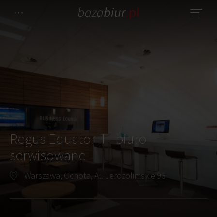
Regus Equator II - biuro
serwisowane
Warszawa, Ochota, Al. Jerozolimskie 96