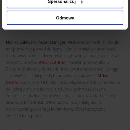
inwestycji z sektora BPO/SSC w Europie Środkowo - Wschodniej.
Spersonalizuj
Warto również zauważyć, że firmy coraz częściej otwierają swoje
jednostki outsourcingowe w centrach miast chcąc zapewnić
Odmowa
pracownikom jak najlepszy dostęp zarówno do środków
transportu publicznego, jak również oferty handlowej i usługowej”.
Monika Zalewska, Asset Manager, Peakside
, komentuje:
„To dla
nas prawdziwy powód do dumy, iż kolejna międzynarodowa i
renomowana firma zdecydowała się utworzyć swoją siedzibę w
naszym biurowcu.
Atrium Centrum
zapewni pracownikom
Dentons doskonały dostęp do środków transportu publicznego
oraz wielkomiejskiej oferty handlowej i usługowej. Z
Atrium
Centrum
wszędzie jest blisko: na szybką kawę czy business lunch
do jednej z wielu restauracji usytuowanych w sąsiedztwie.
Znakomitej lokalizacji dorównuje klasa budynku, elastyczność
aranżacji, infrastruktura techniczna, a wysokiej jakości
wykończenia gwarantują komfortową, cichą i estetyczną
przestrzeń do pracy.