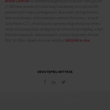
Atrium Centrum
to siedmiokondygnacyjny budynek oferujący ok.
17 400 mkw. powierzchni biurowej i handlowej oraz ponad 200
podziemnych miejsc parkingowych. Biurowiec cechuje bardzo
dobra lokalizacja - w biznesowym centrum Warszawy – przy Al.
Jana Pawła II 27. Lokalizacja ta zapewnia dogodne połączenie z
resztą Warszawy dzięki dostępowi do komunikacji miejskiej, w tym
linii tramwajowych i autobusowych, a także stacji metra Rondo
ONZ. W 2014 r. obiekt otrzymał certyfikat
BREEAM In-Use
.
UDOSTĘPNIJ ARTYKUŁ