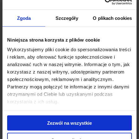
„W związku z dynamicznym rozwojem naszej firmy podjęliśmy
decyzję o scentralizowaniu funkcji strategicznego wsparcia w
Zgoda
Szczegóły
O plikach cookies
nowym centrum usług w Warszawie. Celem DBSE jest zapewnienie
wszystkim biurom Dentons w regionie Europy, Bliskiego Wschodu i
na terenie Wielkiej Brytanii, najwyższej jakości obsługi z obszaru
Niniejsza strona korzysta z plików cookie
finansów, marketingu, HR oraz IT.” - powiedział
Piotr Macieja,
Wykorzystujemy pliki cookie do spersonalizowania treści
Dyrektor Dentons Business Services EMEA.
„Po szczegółowej
i reklam, aby oferować funkcje społecznościowe i
analizie lokalizacji wybraliśmy Warszawę, ze względu na m.in.
analizować ruch w naszej witrynie. Informacje o tym, jak
dostęp do wykształconych specjalistów ze znajomością języków
korzystasz z naszej witryny, udostępniamy partnerom
obcych, mających doświadczenie w pracy w organizacjach o
społecznościowym, reklamowym i analitycznym.
zasięgu międzynarodowym.” – dodał.
Partnerzy mogą połączyć te informacje z innymi danymi
otrzymanymi od Ciebie lub uzyskanymi podczas
Anna Krześniak, Starszy Konsultant w Dziale
korzystania z ich usług.
Reprezentacji Najemcy, JLL
, informuje: „Wybór
Warszawy na siedzibę nowego centrum usług
wspólnych firmy Dentons na region EMEA
Zezwól na wszystkie
potwierdza mocną rolę miasta jako
ukształtowanej i rozpoznawalnej lokalizacji dla