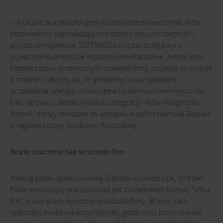
– W Grupie Skanska oferujemy różnorodne powierzchnie, które
bezpośrednio odpowiadają na potrzeby naszych obecnych i
przyszłych najemców. SOFTSWISS korzystał do tej pory z
przestrzeni Business Link w poznańskim Maratonie. Jednak wraz
biegiem czasu i dynamicznym rozwojem firmy, pojawiła się decyzja
o zmianie. Cieszymy się, że spełniliśmy i wciąż spełniamy
oczekiwania, oferując nowoczesne i zrównoważone miejsca nie
tylko do pracy, ale także relaksu i integracji – mówi Małgorzata
Wojtoń, starszy menadżer ds. wynajmu w spółce biurowej Skanska
w regionie Europy Środkowo-Wschodniej.
Rośnie znaczenie biur w rozwoju firm
Według badań spółki biurowej Skanska i Business Link, co trzeci
Polak wykonujący pracę biurową jest zwolennikiem formuły "office
first", a więc pracy wyłącznie w siedzibie firmy. 48 proc. jako
optymalny model wskazuje hybrydę, gdzie część pracy również