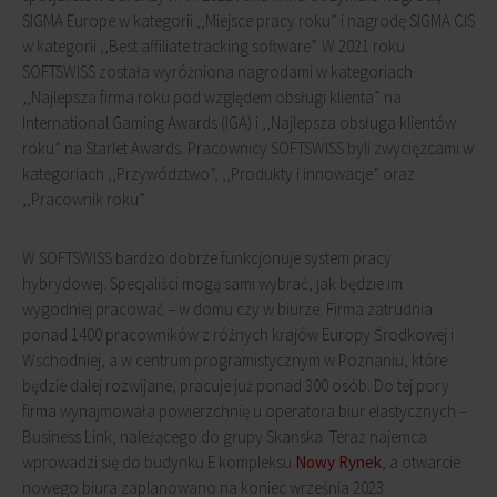
SIGMA Europe w kategorii ,,Miejsce pracy roku” i nagrodę SIGMA CIS
w kategorii ,,Best affiliate tracking software”. W 2021 roku
SOFTSWISS została wyróżniona nagrodami w kategoriach
,,Najlepsza firma roku pod względem obsługi klienta” na
International Gaming Awards (IGA) i ,,Najlepsza obsługa klientów
roku” na Starlet Awards. Pracownicy SOFTSWISS byli zwycięzcami w
kategoriach ,,Przywództwo”, ,,Produkty i innowacje” oraz
,,Pracownik roku”.
W SOFTSWISS bardzo dobrze funkcjonuje system pracy
hybrydowej. Specjaliści mogą sami wybrać, jak będzie im
wygodniej pracować – w domu czy w biurze. Firma zatrudnia
ponad 1400 pracowników z różnych krajów Europy Środkowej i
Wschodniej, a w centrum programistycznym w Poznaniu, które
będzie dalej rozwijane, pracuje już ponad 300 osób. Do tej pory
firma wynajmowała powierzchnię u operatora biur elastycznych –
Business Link, należącego do grupy Skanska. Teraz najemca
wprowadzi się do budynku E kompleksu
Nowy Rynek
, a otwarcie
nowego biura zaplanowano na koniec września 2023.