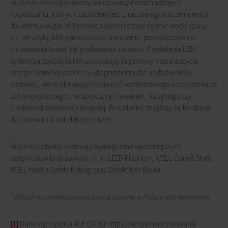
Budynek jest wyposażony w innowacyjne technologie i
rozwiązania, których zadaniem jest znaczne ograniczenie emisji
dwutlenku węgla. W biurowcu wykorzystuje się tzw. wodę szarą –
już raz użytą, którą można użyć ponownie, przykładowo do
spłukiwania toalet lub podlewania kwiatów. Oświetlenie LED i
system zarządzania nim pozwalają na połowę niższe zużycie
energii. Niemniej ważne są udogodnienia dla użytkowników
budynku, które obejmują możliwość komfortowego korzystania ze
zrównoważonego transportu, np. rowerem, hulajnogą czy
środkami komunikacji miejskiej. W budynku znajdują się też stacje
do ładowania aut elektrycznych.
Biura w budynku spełniają wymagania najważniejszych
certyfikatów branżowych, m.in. LEED Platinum, WELL Core & Shell,
WELL Health-Safety Rating oraz Obiekt bez Barier.
*
Oficjalnie zarejestrowaną osobą prawną w Polsce jest Merkeleon.
[1]
Dane wg raportu 4CF (2020): https://4cf.pl/nieoczekiwana-