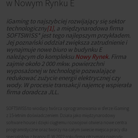
w Nowym Rynku E
iGaming to najszybciej rozwijający się sektor
technologiczny
[1]
, a międzynarodowa firma
SOFTSWISS* jest tego najlepszym przykładem.
Jej poznański oddział zwiększa zatrudnienie i
wynajmuje nowe biuro w budynku E
należącym do kompleksu
Nowy Rynek
. Firma
zajmie około 2 000 mkw. powierzchni
wyposażonej w technologie pozwalające
redukować zużycie energii elektrycznej czy
wody.
W procesie transakcji najemcę wspierała
firma doradcza JLL.
SOFTSWISS to wiodący twórca oprogramowania w sferze iGaming
z 15-letnim doświadczeniem. Działa jako międzynarodowy
software house i dzięki ciągłemu rozwojowi otwiera nowe centra
programistyczne oraz tworzy na całym świecie miejsca pracy dla
specjalistów z branży IT. W 2022 roku firma otrzymała nagrodę