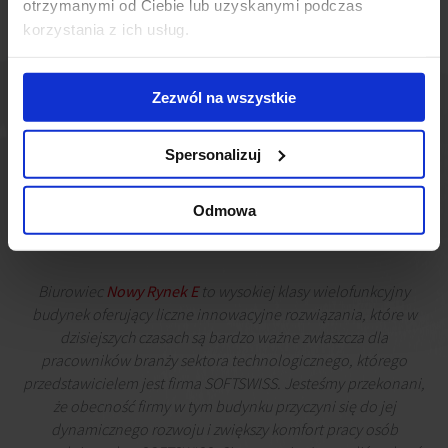
otrzymanymi od Ciebie lub uzyskanymi podczas
korzystania z ich usług.
Zezwól na wszystkie
Spersonalizuj
Odmowa
Biurowiec
Nowy Rynek E
to wysokiej klasy wielofunkcyjny
budynek oferujący liczne innowacyjne rozwiązania, które w
dzisiejszych czasach są bardzo ważne zwłaszcza dla
pracowników branży sektora technologicznego, którego
przedstawicielem jest firma SOFTSWISS. Jesteśmy przekonani,
że obecność firmy w tym budynku przyczyni się do jej
dynamicznego rozwoju i zwiększy komfort pracy osób