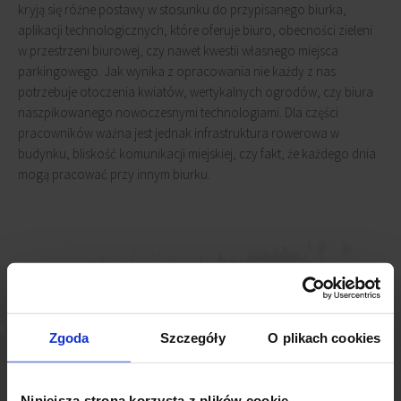
kryją się różne postawy w stosunku do przypisanego biurka,
aplikacji technologicznych, które oferuje biuro, obecności zieleni
w przestrzeni biurowej, czy nawet kwestii własnego miejsca
parkingowego. Jak wynika z opracowania nie każdy z nas
potrzebuje otoczenia kwiatów, wertykalnych ogrodów, czy biura
naszpikowanego nowoczesnymi technologiami. Dla części
pracowników ważna jest jednak infrastruktura rowerowa w
budynku, bliskość komunikacji miejskiej, czy fakt, że każdego dnia
mogą pracować przy innym biurku.
Zgoda
Szczegóły
O plikach cookies
Niniejsza strona korzysta z plików cookie