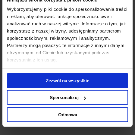
Wykorzystujemy pliki cookie do spersonalizowania treści
i reklam, aby oferować funkcje społecznościowe i
Nasz raport wskazuje, że nie ma jednej uniwersalnej zasady,
analizować ruch w naszej witrynie. Informacje o tym, jak
którą należy kierować się projektując przestrzeń dla danego
korzystasz z naszej witryny, udostępniamy partnerom
pracodawcy. Kluczowe jest zbadanie postaw swojego zespołu,
społecznościowym, reklamowym i analitycznym.
zidentyfikowanie oczekiwań i zaangażowanie ludzi w cały
Partnerzy mogą połączyć te informacje z innymi danymi
proces tworzenia biura. Pracownicy, którzy zarówno czują się
otrzymanymi od Ciebie lub uzyskanymi podczas
częścią społeczności, jak i mają poczucie, że firma dba o nich
korzystania z ich usług.
jako o jednostki, są bardziej związani z organizacją. Dlatego
tak ważne jest, aby organizacja zapewniała w biurze miejsca
spełniające bardzo specyficzne potrzeby członków zespołu.
Zezwól na wszystkie
Łukasz Dziedzic
Starszy Analityk Rynku, JLL
Spersonalizuj
Odmowa