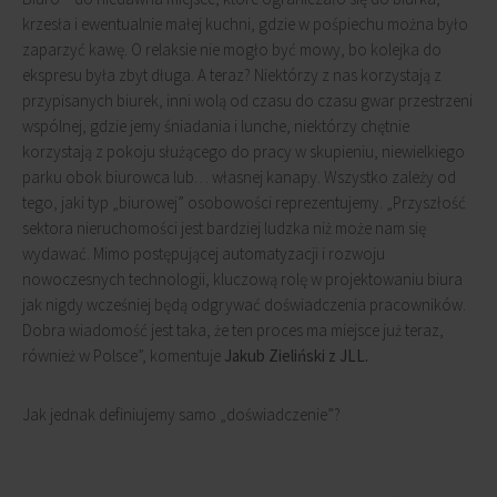
krzesła i ewentualnie małej kuchni, gdzie w pośpiechu można było
zaparzyć kawę. O relaksie nie mogło być mowy, bo kolejka do
ekspresu była zbyt długa. A teraz? Niektórzy z nas korzystają z
przypisanych biurek, inni wolą od czasu do czasu gwar przestrzeni
wspólnej, gdzie jemy śniadania i lunche, niektórzy chętnie
korzystają z pokoju służącego do pracy w skupieniu, niewielkiego
parku obok biurowca lub… własnej kanapy. Wszystko zależy od
tego, jaki typ „biurowej” osobowości reprezentujemy. „Przyszłość
sektora nieruchomości jest bardziej ludzka niż może nam się
wydawać. Mimo postępującej automatyzacji i rozwoju
nowoczesnych technologii, kluczową rolę w projektowaniu biura
jak nigdy wcześniej będą odgrywać doświadczenia pracowników.
Dobra wiadomość jest taka, że ten proces ma miejsce już teraz,
również w Polsce”, komentuje
Jakub Zieliński z JLL.
Jak jednak definiujemy samo „doświadczenie”?