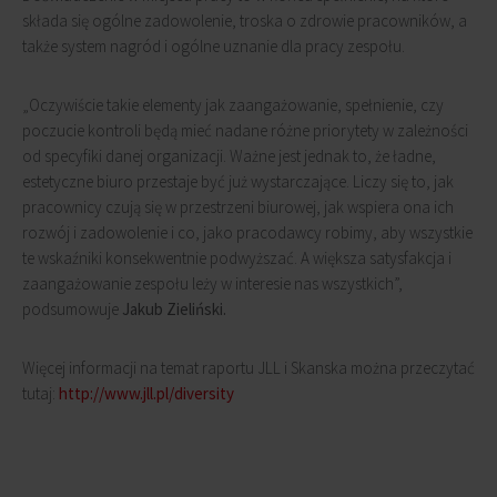
składa się ogólne zadowolenie, troska o zdrowie pracowników, a
także system nagród i ogólne uznanie dla pracy zespołu.
„Oczywiście takie elementy jak zaangażowanie, spełnienie, czy
poczucie kontroli będą mieć nadane różne priorytety w zależności
od specyfiki danej organizacji. Ważne jest jednak to, że ładne,
estetyczne biuro przestaje być już wystarczające. Liczy się to, jak
pracownicy czują się w przestrzeni biurowej, jak wspiera ona ich
rozwój i zadowolenie i co, jako pracodawcy robimy, aby wszystkie
te wskaźniki konsekwentnie podwyższać. A większa satysfakcja i
zaangażowanie zespołu leży w interesie nas wszystkich”,
podsumowuje
Jakub Zieliński.
Więcej informacji na temat raportu JLL i Skanska można przeczytać
tutaj:
http://www.jll.pl/diversity