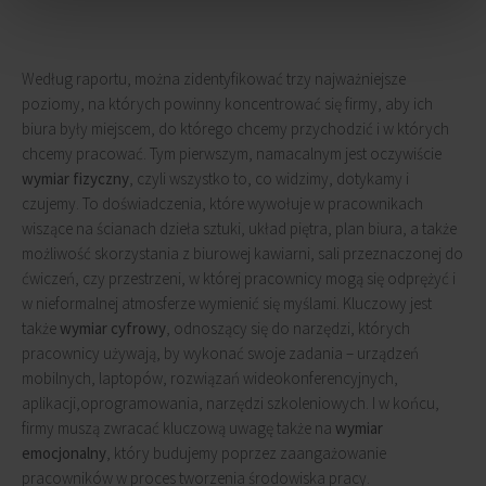
Według raportu, można zidentyfikować trzy najważniejsze
poziomy, na których powinny koncentrować się firmy, aby ich
biura były miejscem, do którego chcemy przychodzić i w których
chcemy pracować. Tym pierwszym, namacalnym jest oczywiście
wymiar fizyczny
, czyli wszystko to, co widzimy, dotykamy i
czujemy. To doświadczenia, które wywołuje w pracownikach
wiszące na ścianach dzieła sztuki, układ piętra, plan biura, a także
możliwość skorzystania z biurowej kawiarni, sali przeznaczonej do
ćwiczeń, czy przestrzeni, w której pracownicy mogą się odprężyć i
w nieformalnej atmosferze wymienić się myślami. Kluczowy jest
także
wymiar cyfrowy
, odnoszący się do narzędzi, których
pracownicy używają, by wykonać swoje zadania – urządzeń
mobilnych, laptopów, rozwiązań wideokonferencyjnych,
aplikacji,oprogramowania, narzędzi szkoleniowych. I w końcu,
firmy muszą zwracać kluczową uwagę także na
wymiar
emocjonalny
, który budujemy poprzez zaangażowanie
pracowników w proces tworzenia środowiska pracy.