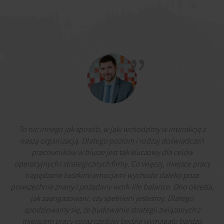
To nic innego jak sposób, w jaki wchodzimy w interakcję z
naszą organizacją. Dlatego poziom i rodzaj doświadczeń
pracowników w biurze jest tak kluczowy dla celów
operacyjnych i strategicznych firmy. Co więcej, miejsce pracy
napędzane ludzkimi emocjami wychodzi daleko poza
powszechnie znany i pożądany work-life balance. Ono określa,
jak zaangażowani, czy spełnieni jesteśmy. Dlatego
spodziewamy się, że budowanie strategii związanych z
miejscem pracy coraz częściej będzie wymagało bardzo