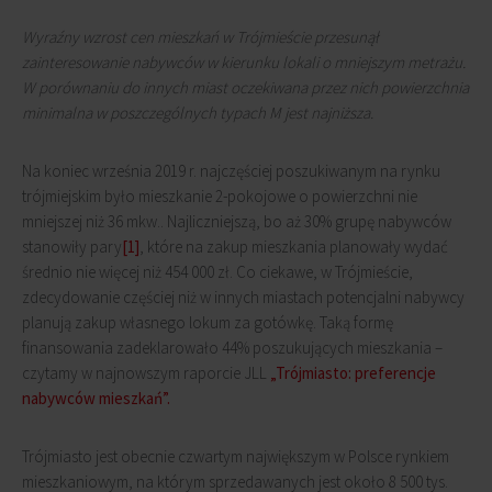
Wyraźny wzrost cen mieszkań w Trójmieście przesunął
zainteresowanie nabywców w kierunku lokali o mniejszym metrażu.
W porównaniu do innych miast oczekiwana przez nich powierzchnia
minimalna w poszczególnych typach M jest najniższa.
Na koniec września 2019 r. najczęściej poszukiwanym na rynku
trójmiejskim było mieszkanie 2-pokojowe o powierzchni nie
mniejszej niż 36 mkw.. Najliczniejszą, bo aż 30% grupę nabywców
stanowiły pary
[1]
, które na zakup mieszkania planowały wydać
średnio nie więcej niż 454 000 zł. Co ciekawe, w Trójmieście,
zdecydowanie częściej niż w innych miastach potencjalni nabywcy
planują zakup własnego lokum za gotówkę. Taką formę
finansowania zadeklarowało 44% poszukujących mieszkania –
czytamy w najnowszym raporcie JLL
„Trójmiasto: preferencje
nabywców mieszkań”.
Trójmiasto jest obecnie czwartym największym w Polsce rynkiem
mieszkaniowym, na którym sprzedawanych jest około 8 500 tys.