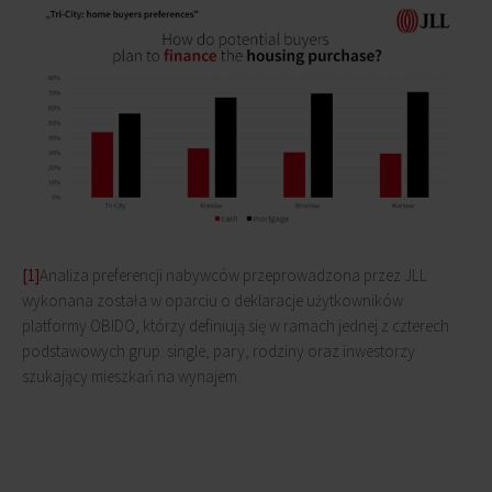
[1]
Analiza preferencji nabywców przeprowadzona przez JLL
wykonana została w oparciu o deklaracje użytkowników
platformy OBIDO, którzy definiują się w ramach jednej z czterech
podstawowych grup: single, pary, rodziny oraz inwestorzy
szukający mieszkań na wynajem.