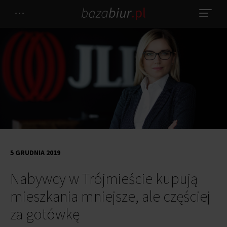
5 GRUDNIA 2019
Nabywcy w Trójmieście kupują
mieszkania mniejsze, ale częściej
za gotówkę