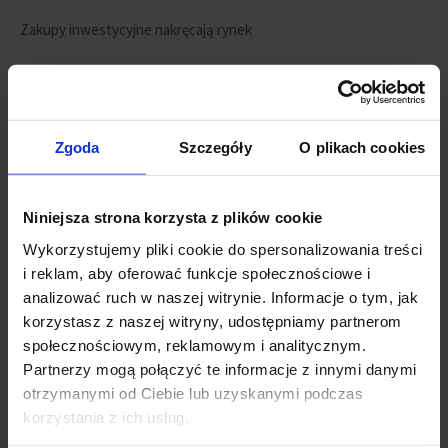
Zakupy inwestycyjne nakręcają rynek
Przeprowadzona przez JLL analiza preferencji nabywców, którzy
na koniec września 2019 r. aktywnie poszukiwali mieszkania za
pośrednictwem platformy internetowej obido.pl pokazała, że
Zgoda
Szczegóły
O plikach cookies
udział inwestorów, czyli nabywców, którzy deklarują zakup z
myślą o późniejszym wynajmowaniu, był w Trójmieście
zdecydowanie większy (20%) niż w Warszawie (11%), czy Krakowie i
Niniejsza strona korzysta z plików cookie
Wrocławiu (po 15%).
Wykorzystujemy pliki cookie do spersonalizowania treści
Inwestorzy poszukiwali w Trójmieście przede wszystkim mieszkań 2-
i reklam, aby oferować funkcje społecznościowe i
pokojowych. Ten typ wskazało blisko 60% respondentów.
analizować ruch w naszej witrynie. Informacje o tym, jak
Zdecydowanie rzadziej w ich wskazaniach pojawiały się kawalerki.
korzystasz z naszej witryny, udostępniamy partnerom
Mieszkania poniżej 30 mkw. byłoby gotowych kupić zaledwie 8%
społecznościowym, reklamowym i analitycznym.
nabywców z tej grupy. Dla porównania w pozostałych trzech
Partnerzy mogą połączyć te informacje z innymi danymi
miastach metraż ten był akceptowany nawet przez 17-20%
otrzymanymi od Ciebie lub uzyskanymi podczas
kupujących „na wynajem”. Trójmiejscy inwestorzy nie byli też
korzystania z ich usług.
zainteresowani mieszkaniami większymi niż 3-pokojowe. Udział