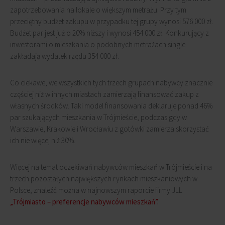
zapotrzebowania na lokale o większym metrażu. Przy tym
przeciętny budżet zakupu w przypadku tej grupy wynosi 576 000 zł.
Budżet par jest już o 20% niższy i wynosi 454 000 zł. Konkurujący z
inwestorami o mieszkania o podobnych metrażach single
zakładają wydatek rzędu 354 000 zł.
Co ciekawe, we wszystkich tych trzech grupach nabywcy znacznie
częściej niż w innych miastach zamierzają finansować zakup z
własnych środków. Taki model finansowania deklaruje ponad 46%
par szukających mieszkania w Trójmieście, podczas gdy w
Warszawie, Krakowie i Wrocławiu z gotówki zamierza skorzystać
ich nie więcej niż 30%.
Więcej na temat oczekiwań nabywców mieszkań w Trójmieście i na
trzech pozostałych największych rynkach mieszkaniowych w
Polsce, znaleźć można w najnowszym raporcie firmy JLL
„Trójmiasto – preferencje nabywców mieszkań”.