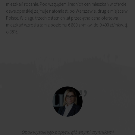
mieszkań rocznie. Pod względem średnich cen mieszkań w ofercie
deweloperskiej zajmuje natomiast, po Warszawie, drugie miejsce w
Polsce. W ciągu trzech ostatnich lat przeciętna cena ofertowa
mieszkań wzrosła tam z poziomu 6 800 zł/mkw. do 9 400 zł/mkw. tj.
o 38%.
Obok wysokiego popytu, głównymi czynnikami