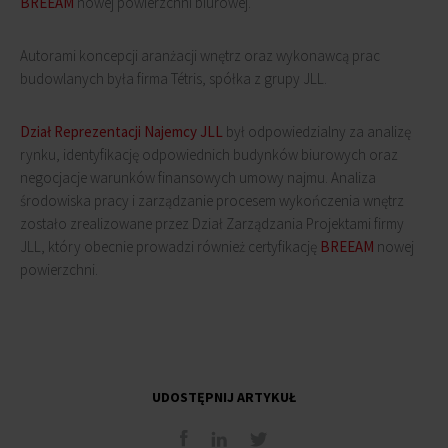
BREEAM
nowej powierzchni biurowej.
Autorami koncepcji aranżacji wnętrz oraz wykonawcą prac
budowlanych była firma Tétris, spółka z grupy JLL.
Dział Reprezentacji Najemcy JLL
był odpowiedzialny za analizę
rynku, identyfikację odpowiednich budynków biurowych oraz
negocjacje warunków finansowych umowy najmu. Analiza
środowiska pracy i zarządzanie procesem wykończenia wnętrz
zostało zrealizowane przez Dział Zarządzania Projektami firmy
JLL, który obecnie prowadzi również certyfikację
BREEAM
nowej
powierzchni.
UDOSTĘPNIJ ARTYKUŁ