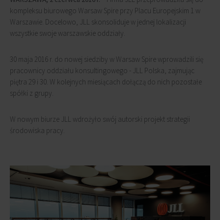
kompleksu biurowego Warsaw Spire przy Placu Europejskim 1 w
Warszawie. Docelowo, JLL skonsoliduje w jednej lokalizacji
wszystkie swoje warszawskie oddziały.
30 maja 2016 r. do nowej siedziby w Warsaw Spire wprowadzili się
pracownicy oddziału konsultingowego - JLL Polska, zajmując
piętra 29 i 30. W kolejnych miesiącach dołączą do nich pozostałe
spółki z grupy.
W nowym biurze JLL wdrożyło swój autorski projekt strategii
środowiska pracy.