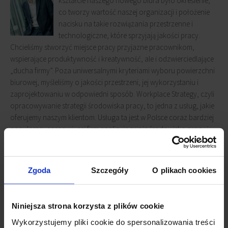
kształcie naszego nowego biura było określenie,
co tworzy wartość naszej organizacji i położenie
nacisku na takie rozwiązania przestrzenne i
technologiczne, które sprzyjają jakości pracy.
Chcieliśmy stworzyć miejsce pracy przyjazne pracownikom,
wspierające produktywność i kreatywność, ale i odzwierciedlające
„ducha firmy”. Poza uniwersalnymi kryteriami wyboru powierzchni
biurowej, myśleliśmy o jakości przestrzeni, jej wykorzystaniu i
zaprojektowaniu w odpowiedni sposób. Workplace Strategy, czyli
opracowywanie strategii środowiska pracy, to jedna z usług, jakie
oferujemy naszym klientom. Usługa ta jest w Polsce coraz bardziej
popularna, coraz więcej firm analizuje swoje środowisko pracy i
odpowiednio modyfikuje wymagania. My zdecydowaliśmy się na
pełną analizę środowiska pracy, i w konsekwencji całkowicie
zmieniliśmy nasze biuro, próbując jak najlepiej dopasować je do
Zgoda
Szczegóły
O plikach cookies
potrzeb pracowników, a jednocześnie poprawić komunikację,
produktywność i współpracę. Wierzę, że to się udało.”
Niniejsza strona korzysta z plików cookie
Firma JLL przeprowadziła cały proces analizy optymalizacji
Wykorzystujemy pliki cookie do spersonalizowania treści
środowiska pracy, obejmujący m.in. badania wykorzystania