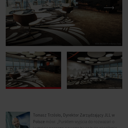
Tomasz Trzósło, Dyrektor Zarządzający JLL w
Polsce
mówi: „Punktem wyjścia do rozważań o