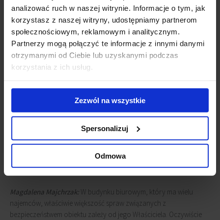
Anna Wasilewska-Dąbek: Co jest najczęstszym błędem
analizować ruch w naszej witrynie. Informacje o tym, jak
popełnianym przez wynajmujących?
korzystasz z naszej witryny, udostępniamy partnerom
społecznościowym, reklamowym i analitycznym.
Magdalena Majchrzak:
Myślę, że zbytnie upiększanie
Partnerzy mogą połączyć te informacje z innymi danymi
rzeczywistości oraz składanie obietnic już na samym początku
otrzymanymi od Ciebie lub uzyskanymi podczas
rozmów. Osoba zainteresowana powierzchnią nie zawsze potrafi
korzystania z ich usług.
od razu zobaczyć, co można z tą powierzchnią zrobić. Wiele firm
potrzebuje czasu, żeby dobrze przeanalizować ofertę i zastanowić
się nad jej potencjałem. Wynajmujący nie powinni zdecydowanie
Zezwól na wszystkie
potwierdzać, że zmiany są możliwe, jeśli nie są tego absolutnie
pewni.
Spersonalizuj
Anna Wasilewska-Dąbek: Na jakie aspekty mamy wpływ jako
użytkownik obiektu, co zależy od właściciela a na co nie mamy
Odmowa
wpływu?
Magdalena Majchrzak:
W budynku biurowym, który ma wielu
najemców, właściwie większość spraw związanych z
bezpieczeństwem obiektu zależy od jego Właściciela. Oczywiście