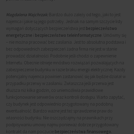
Magdalena Majchrzak:
Bardzo dużo zależy od tego, jaki to jest
najemca i jakie są jego potrzeby. Jednak na samym szczycie listy
wymagań dotyczących bezpieczeństwa jest
bezpieczeństwo
energetyczne
i
bezpieczeństwo teleinformatyczne
. Umówmy się
– nie można pracować bez zasilania. Jest to absolutna podstawa i
bez odpowiednich zabezpieczeń żadna firma nie jest w stanie
prowadzić działalności. Podobnie jeśli chodzi o zapewnienie
Internetu. Obecnie istnieje mnóstwo rozwiązań pozwalających na
zabezpieczenie budynku w razie braku energii elektrycznej. Każdy
potencjalny najemca powinien zastanowić się jak będzie działał w
przypadku przerwy w zasilaniu. Zwłaszcza jeśli przerwa jest
dłuższa niż kilka godzin, co uniemożliwia prawidłowe
funkcjonowanie serwerów oraz kontroli dostępu. Warto zapytać,
czy budynek jest odpowiednio przygotowany na podobną
ewentualność. Bardzo ważne jest też sprawdzenie praw do
własności budynku. Nie oszczędzajmy na prawnikach przy
podpisywaniu umowy najmu ponieważ dobrze przygotowany
kontrakt da nam poczucie
bezpieczeństwa finansowego.