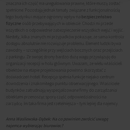
znaczna ich część ma uregulowania prawne, które muszą zostać
spełnione. Pozostają jednak tematy związane z funkcjonalnością
tego budynku i mające ogromny wpływ na
bezpieczeństwo
fizyczne
osób przebywających w obiekcie. Chodzi mi przede
wszystkich o odpowiednie zabezpieczenie wszystkich wejść i wyjść.
Niestety, kilka znanych mi przypadków pokazuje, że sama kontrola
dostępu absolutnie nie rozwiązuje problemu. Element ludzki bywa
zawodny – szczególnie przy wejściach bocznych oraz przejściach
z parkingu. Ze swojej strony bardzo dużą wagę przywiązuję do
organizacji recepcji w holu głównym. Uważam, ze wielu właścicieli
obiektów na etapie projektowania powinno skorzystać z
doświadczeń hoteli. Recepcja spełnia funkcje niejako centrum
dowodzenia i znakomitego punktu obserwacyjnego. Właściciele
budynków zatrudniają wyspecjalizowane firmy do zarządzania
obiektami przenosząc sporą część odpowiedzialności na
zarządcę. Im taka firma jest rzetelniejsza – tym lepiej dla najemcy.
Anna Wasilewska-Dąbek: Na co powinien zwrócić uwagę
najemca wybierając biurowiec?