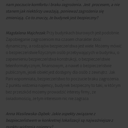
nam poczucie komfortu i braku zagrożenia. Jest procesem, a nie
stanem jak niektórzy uważają, ponieważ zagrożenia się
zmieniają. Co to znaczy, że budynek jest bezpieczny?
Magdalena Majchrzak
:
Przy budynkach biurowych jest podobnie.
Zapobieganie zagrożeniom ma czasem charakter dość
dynamiczny, a rodzajów bezpieczeństwa jest wiele. Możemy mówić
o bezpieczeństwie fizycznym osób przebywających w budynku, o
zapewnieniu bezpieczeństwa konstrukcji, o bezpieczeństwie
teleinformatycznym, finansowym, a nawet o bezpieczeństwie
publicznym, jeżeli obiekt jest dostępny dla osób z zewnątrz. Jak
Pani wspomniała, bezpieczeństwo to poczucie braku zagrożenia.
Z punktu widzenia najemcy, budynek bezpieczny to taki, w którym
bez przeszkód możemy prowadzić interesy firmy, ze
świadomością, że tym interesom nic nie zagraża.
Anna Wasilewska-Dąbek: Jakie aspekty związane z
bezpieczeństwem w konkretnej lokalizacji są najważniejsze z
punktu widzenia najemcy?