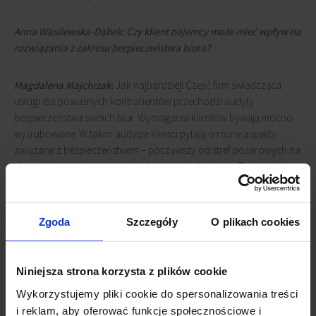
Anna Wasilewska-Dąbek: Czy klient najemcy może mieć wpływ na
rozwiązania z zakresu bezpieczeństwa biura?
Magdalena Majchrzak:
Jak najbardziej! Część firm świadcząca
usługi dla poważnych kontrahentów przechodzi audyty
bezpieczeństwa swoich biur. Wymagania klientów bywają mocno
wyśrubowane. W takim audycie klienci pytają o różne aspekty
związane z bezpieczeństwem – począwszy od stref pożarowych na
skomplikowanych systemach alarmowych kończąc. Dlatego dla
najemcy często ważne są informacje związane z
bezpieczeństwem
konstrukcyjnym
budynku, obsługą budynku, systemami
bezpieczeństwa oraz monitoringiem. Klienci zwracają uwagę nawet
Zgoda
Szczegóły
O plikach cookies
na jakość wykonania ścian działowych kartonowo-gipsowych
oraz na to, w jaki sposób otwierają się drzwi do toalety. To może
wydawać się zabawne, ale wcale nierzadko z powodów wymagań
Niniejsza strona korzysta z plików cookie
klienta najemcy decydują się na zmianę lokalizacji.
Wykorzystujemy pliki cookie do spersonalizowania treści
i reklam, aby oferować funkcje społecznościowe i