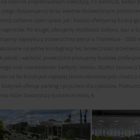
ę od obecnie projektowanych inwestycji. Po pierwsze, kiedy
u czego dysponujemy teraz świetnie doświetlonymi przestrze
kcji zarówno open space, jak i bardzo efektywnej funkcji ga
 najemców. Po drugie, oferujemy możliwość doboru biur o ba
ujemy największą powierzchnią piętra w Trójmieście - 5300 m
kalizowane na jednej kondygnacji bez konieczności przemieszc
 jakość i wielkość powierzchni planujemy budowę profesjona
ego oraz standardowo: kantyny i kiosku. Wzdłuż biurowca b
to na tle Polski jest najlepiej skomunikowane jeśli chodzi o
, budynek oferuje parkingi i prysznice dla cyklistów. Podsum
enia które towarzyszą budynkom klasy A.