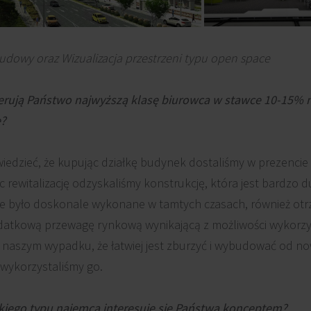
budowy oraz Wizualizacja przestrzeni typu open space
rują Państwo najwyższą klasę biurowca w stawce 10-15% n
e?
edzieć, że kupując działkę budynek dostaliśmy w prezencie
c rewitalizację odzyskaliśmy konstrukcję, która jest bardzo
e było doskonale wykonane w tamtych czasach, również otr
datkową przewagę rynkową wynikającą z możliwości wykorzysta
 w naszym wypadku, że łatwiej jest zburzyć i wybudować od n
 wykorzystaliśmy go.
iego typu najemca interesuje się Państwa konceptem?