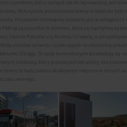
 czynnikiem, który zachęcił nas do tej inwestycji, jest bl
orowej. Historycznie postoczniowe tereny w Gdańsku były na
iasta. Przystanek tramwajowy położony jest w odległości 5
 PKM łączą wszystkie te dzielnice, które są najchętniej wybi
ice, Gdańsk Południe czy Morena. Co więcej, w perspektywie 
Wisłą umożliwi sprawny i szybki wyjazd na obwodnicę połudn
ierunku Elbląga. Te opcje komunikacyjne przekładają się na 
nych lokalizacji, który przecież jest tak istotny dla pracown
ie tereny te będą bardzo atrakcyjnym miejscem w różnych asp
a czasu wolnego.