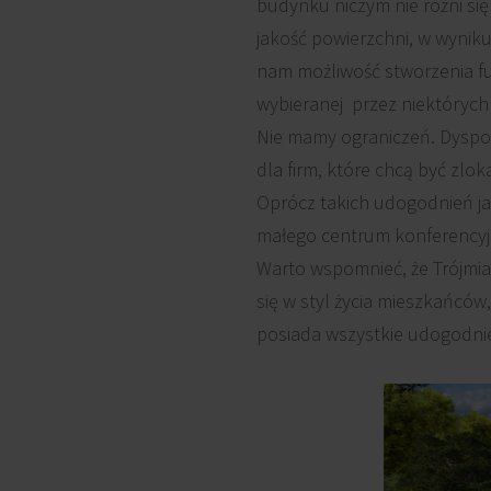
budynku niczym nie różni si
jakość powierzchni, w wynik
nam możliwość stworzenia fun
wybieranej przez niektórych
Nie mamy ograniczeń. Dyspon
dla firm, które chcą być zlo
Oprócz takich udogodnień jak
małego centrum konferencyjn
Warto wspomnieć, że Trójmias
się w styl życia mieszkańców
posiada wszystkie udogodni