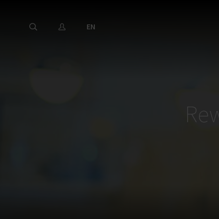
EN
Rew