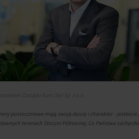
rezesem Zarządu Euro Styl Sp. z o.o.
ny postoczniowe mają swoją duszę i charakter - jesteście p
a dawnych terenach Stoczni Północnej. Co Państwa zachęciło