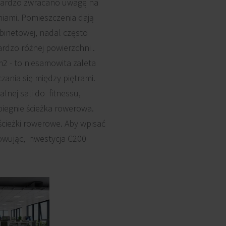
ś bardzo zwracano uwagę na
niami. Pomieszczenia dają
binetowej, nadal często
rdzo różnej powierzchni .
2 - to niesamowita zaleta
zania się między piętrami.
lnej sali do fitnessu,
iegnie ścieżka rowerowa.
 ścieżki rowerowe. Aby wpisać
owując, inwestycja C200