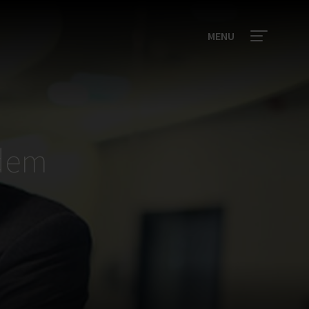
MENU
ndem