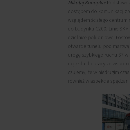
Mikołaj Konopka:
Podstawowym
dostępem do komunikacji zbi
względem ścisłego centrum m
do budynku C200. Linie SKM i
dzielnice południowe, Łostow
otwarcie tunelu pod martwą 
drogę szybkiego ruchu S7 w k
dojazdu do pracy ze wspomina
czujemy, że w niedługim czas
również w aspekcie spędzani