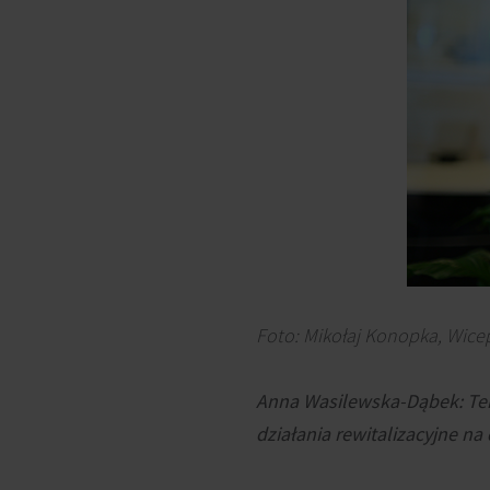
Foto: Mikołaj Konopka, Wicep
Anna Wasilewska-Dąbek: Tere
działania rewitalizacyjne n