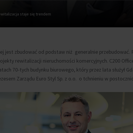
witalizacja staje się trendem
iej jest zbudować od podstaw niż generalnie przebudować. 
jekty rewitalizacji nieruchomości komercyjnych. C200 Office
ach 70-tych budynku biurowego, który przez lata służył Gd
esem Zarządu Euro Styl Sp. z o.o. o tchnieniu w postoczni